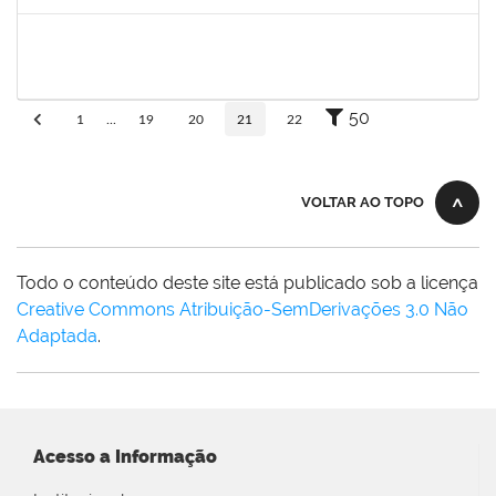
Concluído
jefferson
30/11/-0001
30/11/-0001
Concluído
50
1
...
19
20
21
22
VOLTAR AO TOPO
Todo o conteúdo deste site está publicado sob a licença
Creative Commons Atribuição-SemDerivações 3.0 Não
Adaptada
.
Acesso a Informação