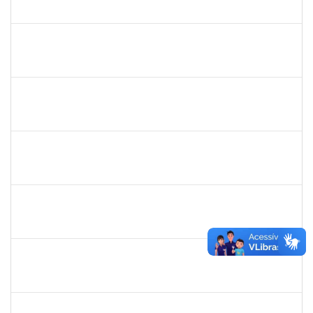
23007.00000783/2019-76
07/03/2019
06/04/2019
Concluído
1759148
Edinoglede Nery dos Santos
Técnico
23007.032084/2018-16
06/03/2019
05/06/2019
Concluído
1744760
Francis Valter Pepe França
Docente
23007.002250/2019-43
06/03/2019
04/04/2019
Concluído
1553817
Djanilson Barbosa dos Santos
Docente
23007.002561/2019-85
04/03/2019
05/04/2019
Concluído
1206390
Suzane Tavares de Pinho Pepe
Docente
23007.031290/2018-17
03/03/2019
31/05/2019
Concluído
1755323
Eron Lemos Piton
Técnico
23007.00001072/2019-33
01/03/2019
29/05/2019
Concluído
1717024