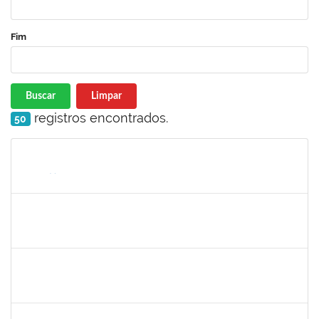
Fim
Buscar
Limpar
registros encontrados.
50
Matrícula
Nome
Cargo
Processo
Início
Fim
Status
1730973
Carlos Alberto Santana da Silva
Técnico
23007.0009584/2019-02
01/05/2019
31/07/2019
Concluído
1575033
Milena Maria Lobo Oliveira
Técnico
23007.00030957/2018-84
29/04/2019
27/07/2019
Concluído