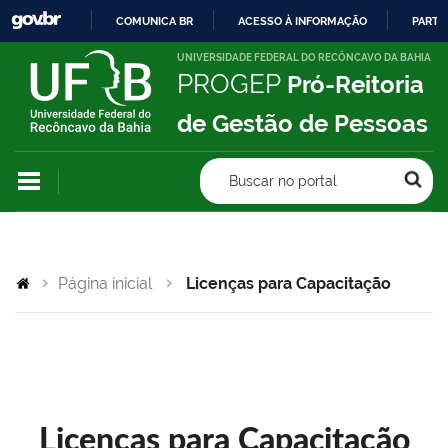
COMUNICA BR
ACESSO À INFORMAÇÃO
PARTI
IR
UNIVERSIDADE FEDERAL DO RECÔNCAVO DA BAHIA
PROGEP
Pró-Reitoria
PARA
O
de Gestão de Pessoas
CONTEÚDO
Buscar no portal
Página inicial
Licenças para Capacitação
Licenças para Capacitação