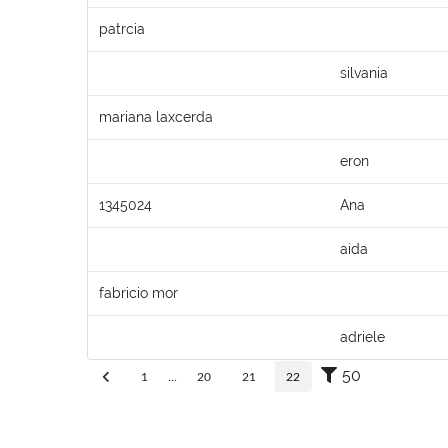
patrcia
silvania
mariana laxcerda
eron
1345024
Ana
aida
fabricio mor
adriele
50
1
...
20
21
22