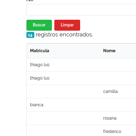
Buscar
Limpar
registros encontrados.
14
Matrícula
Nome
thiago lus
thiago lus
camilla
bianca
rosana
frederico