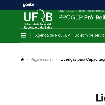
UNIVERSIDADE FEDERAL DO RECÔNCAV
PROGEP
Pró-Rei
Agenda da PROGEP
Boletim de servi
Página inicial
Licenças para Capacitaç
L