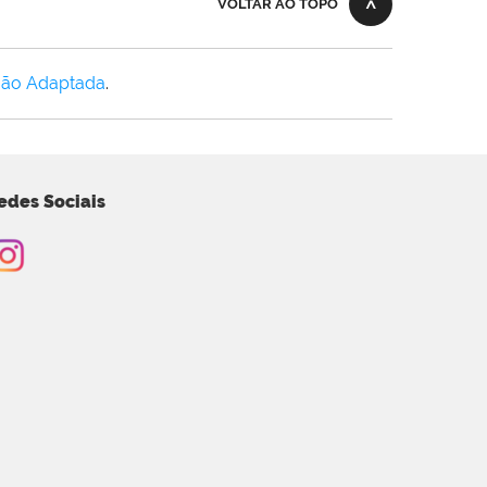
VOLTAR AO TOPO
Não Adaptada
.
edes Sociais