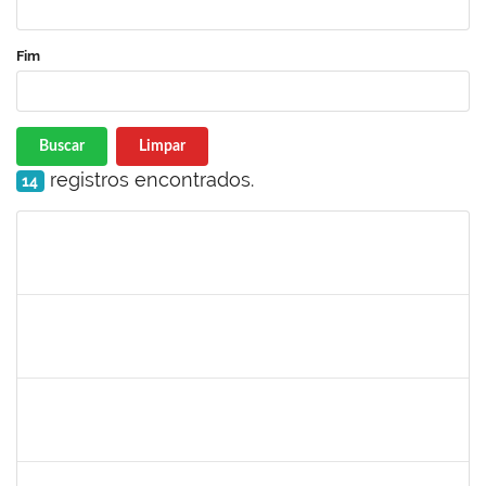
Fim
Buscar
Limpar
registros encontrados.
14
Matrícula
Nome
Cargo
Processo
Início
Fim
Status
thiago lus
30/11/-0001
30/11/-0001
Concluído
thiago lus
30/11/-0001
30/11/-0001
Concluído