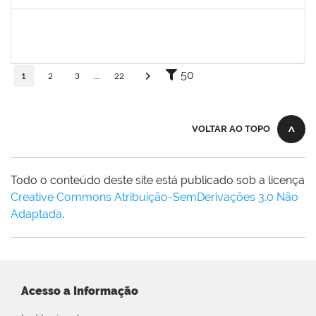
Concluído
3145225
PRISCILLA LEONNOR ALENCAR FERREIRA
Docente
23007.00023303/2025-14
17/02/2026
17/05/2026
Concluído
50
1
2
3
...
22
VOLTAR AO TOPO
Todo o conteúdo deste site está publicado sob a licença
Creative Commons Atribuição-SemDerivações 3.0 Não
Adaptada
.
Acesso a Informação