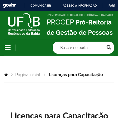
COMUNICA BR
ACESSO À INFORMAÇÃO
PARTI
IR
UNIVERSIDADE FEDERAL DO RECÔNCAVO DA BAHIA
PROGEP
Pró-Reitoria
PARA
O
de Gestão de Pessoas
CONTEÚDO
Buscar no portal
Página inicial
Licenças para Capacitação
Licenças para Capacitação