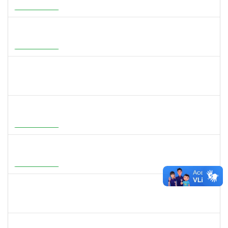
23007.00002900/2026-29
01/07/2026
28/09/2026
Em Andamento
1647396
ADRIANA REGINA BAGALDO
Docente
23007.00006364/2026-09
08/06/2026
05/09/2026
Em Andamento
1558280
JANETE DOS SANTOS
Técnico
23007.00007111/2026-16
08/06/2026
22/06/2026
Concluído
1273255
CAROLINE COSTA BOURBON
Docente
23007.00004668/2026-17
22/05/2026
20/08/2026
Em Andamento
2316943
MARIANGELA COSTA VIEIRA
23007.00001878/2026-75
20/05/2026
19/08/2026
Em Andamento
1526112
ELIANA SANTOS DE SOUZA
Técnico
23007.00006288/2026-24
11/05/2026
04/06/2026
Concluído
2387155