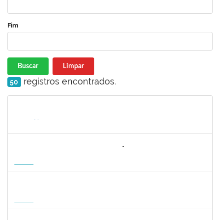
Fim
Buscar
Limpar
registros encontrados.
50
Matrícula
Nome
Cargo
Processo
Início
Fim
Status
3064953
EVANDRO DE OLIVEIRA MAGALHÃES FILHO
Docente
3007.00000880/2026-55
08/04/2027
06/07/2027
Futuro
1162621
WILLIAM OLIVEIRA SILVA SANTOS
Técnico
23007.00012085/2025-66
11/01/2027
05/02/2027
Futuro