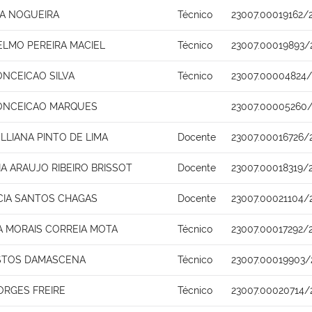
IA NOGUEIRA
Técnico
23007.00019162/
ELMO PEREIRA MACIEL
Técnico
23007.00019893/
ONCEICAO SILVA
Técnico
23007.00004824/
ONCEICAO MARQUES
23007.00005260/
LLIANA PINTO DE LIMA
Docente
23007.00016726/
A ARAUJO RIBEIRO BRISSOT
Docente
23007.00018319/
ACIA SANTOS CHAGAS
Docente
23007.00021104/
IA MORAIS CORREIA MOTA
Técnico
23007.00017292/
STOS DAMASCENA
Técnico
23007.00019903/
ORGES FREIRE
Técnico
23007.00020714/