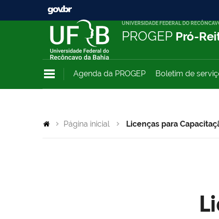
UNIVERSIDADE FEDERAL DO RECÔNCAV
PROGEP
Pró-Rei
Agenda da PROGEP
Boletim de servi
Página inicial
Licenças para Capacitaç
L