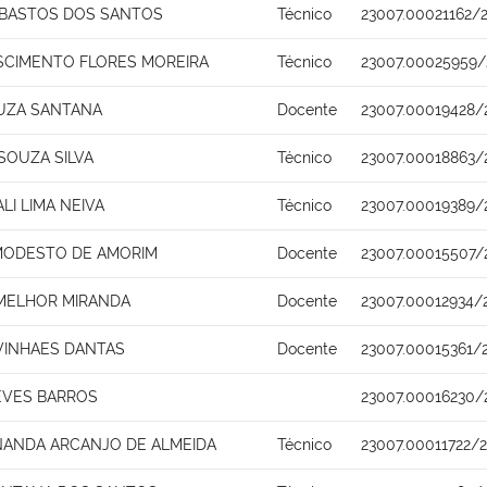
 BASTOS DOS SANTOS
Técnico
23007.00021162/
SCIMENTO FLORES MOREIRA
Técnico
23007.00025959/
UZA SANTANA
Docente
23007.00019428/
SOUZA SILVA
Técnico
23007.00018863/
I LIMA NEIVA
Técnico
23007.00019389/
MODESTO DE AMORIM
Docente
23007.00015507/
MELHOR MIRANDA
Docente
23007.00012934/
 VINHAES DANTAS
Docente
23007.00015361/
EVES BARROS
23007.00016230/
NANDA ARCANJO DE ALMEIDA
Técnico
23007.00011722/