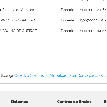
r Santana de Almeida
Docente
23007.00012036/
FERNANDES CORDEIRO
Docente
23007.00004631/
IA AQUINO DE QUEIROZ
Docente
23007.00010474/
 licença
Creative Commons Atribuição-SemDerivações 3.0 
Sistemas
Centros de Ensino
R