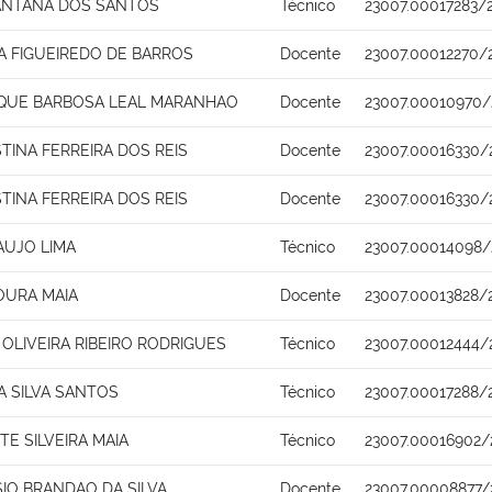
ANTANA DOS SANTOS
Técnico
23007.00017283/
NA FIGUEIREDO DE BARROS
Docente
23007.00012270/
IQUE BARBOSA LEAL MARANHAO
Docente
23007.00010970/
STINA FERREIRA DOS REIS
Docente
23007.00016330/
STINA FERREIRA DOS REIS
Docente
23007.00016330/
AUJO LIMA
Técnico
23007.00014098/
URA MAIA
Docente
23007.00013828/
OLIVEIRA RIBEIRO RODRIGUES
Técnico
23007.00012444/
A SILVA SANTOS
Técnico
23007.00017288/
TE SILVEIRA MAIA
Técnico
23007.00016902/
SIO BRANDAO DA SILVA
Docente
23007.00008877/