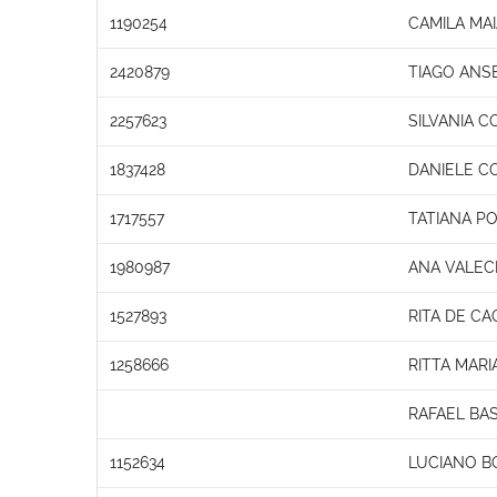
1190254
CAMILA MA
2420879
TIAGO ANS
2257623
SILVANIA C
1837428
DANIELE C
1717557
TATIANA PO
1980987
ANA VALECI
1527893
RITA DE C
1258666
RITTA MAR
RAFAEL BA
1152634
LUCIANO B