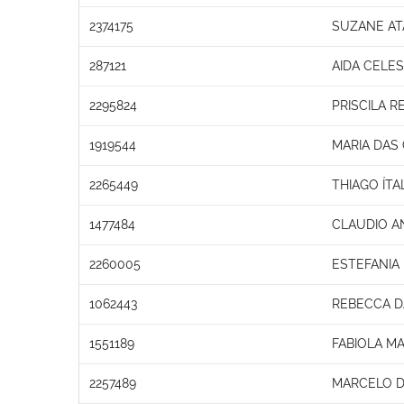
2374175
SUZANE AT
287121
AIDA CELES
2295824
PRISCILA R
1919544
MARIA DAS
2265449
THIAGO ÍT
1477484
CLAUDIO A
2260005
ESTEFANIA
1062443
REBECCA D
1551189
FABIOLA M
2257489
MARCELO D