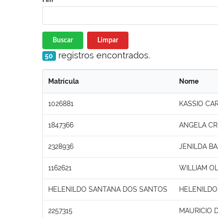
Buscar
Limpar
registros encontrados.
50
Matrícula
Nome
1026881
KASSIO CAR
1847366
ANGELA CRI
2328936
JENILDA B
1162621
WILLIAM OL
HELENILDO SANTANA DOS SANTOS
HELENILDO
2257315
MAURICIO 