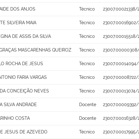
AIDE DOS ANJOS
Técnico
23007.00021338/
TE SILVEIRA MAIA
Técnico
23007.00016902/
EGINA DE ASSIS DA SILVA
Técnico
23007.00015518/
 GRAÇAS MASCARENHAS QUEIROZ
Técnico
23007.00000308/
ALO ROCHA DE JESUS
Técnico
23007.00014094/
NTONIO FARIA VARGAS
Técnico
23007.00008722/
 DA CONCEIÇÃO NEVES
Técnico
23007.00013074/
A SILVA ANDRADE
Docente
23007.00009392/
ARINHO COSTA
Docente
23007.00016328/
E JESUS DE AZEVEDO
Técnico
23007.00017995/