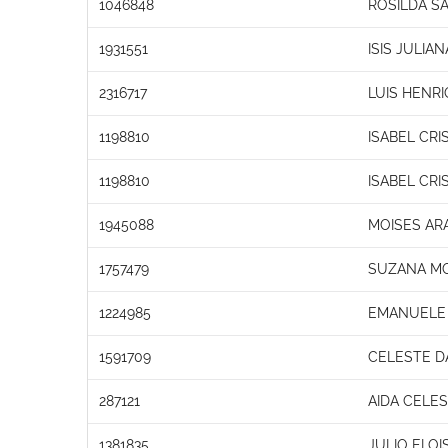
1046848
ROSILDA S
1931551
ISIS JULIA
2316717
LUIS HENR
1198810
ISABEL CRI
1198810
ISABEL CRI
1945088
MOISES AR
1757479
SUZANA MO
1224985
EMANUELE 
1591709
CELESTE D
287121
AIDA CELES
1381835
JULIO ELOI