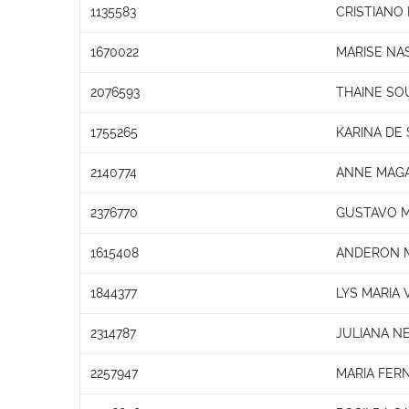
1135583
CRISTIANO
1670022
MARISE NA
2076593
THAINE SO
1755265
KARINA DE 
2140774
ANNE MAGAL
2376770
GUSTAVO 
1615408
ANDERON 
1844377
LYS MARIA
2314787
JULIANA N
2257947
MARIA FER