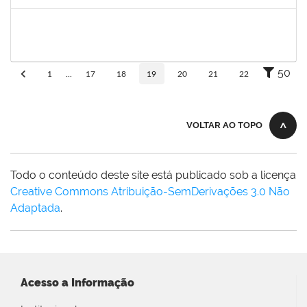
Concluído
1760178
Ismael Jacob Dal Zot Jr.
Técnico
230070006376/2019-94
10/06/2019
07/09/2019
Concluído
50
1
...
17
18
19
20
21
22
VOLTAR AO TOPO
Todo o conteúdo deste site está publicado sob a licença
Creative Commons Atribuição-SemDerivações 3.0 Não
Adaptada
.
Acesso a Informação