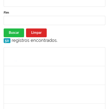
Fim
Buscar
Limpar
registros encontrados.
50
Matrícula
Nome
Cargo
Processo
Início
Fim
Status
1719181
Rosa Alencar Santana de Almeida
Docente
23007.00012880/2019-56
01/09/2019
30/11/2019
Concluído
1421392
Jose Roberto Santos Sampaio
Docente
23007.00016441/2019-36
01/09/2019
30/11/2019
Concluído