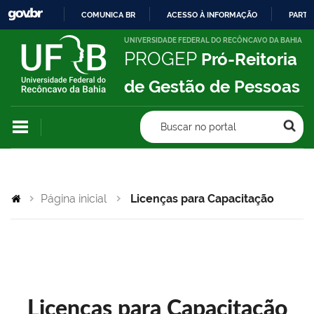
COMUNICA BR
ACESSO À INFORMAÇÃO
PARTI
IR
UNIVERSIDADE FEDERAL DO RECÔNCAVO DA BAHIA
PROGEP
Pró-Reitoria
PARA
O
de Gestão de Pessoas
CONTEÚDO
Buscar no portal
Página inicial
Licenças para Capacitação
Licenças para Capacitação