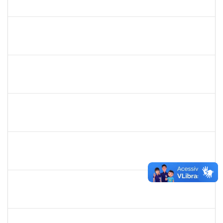
23007.00011942/2019-65
15/07/2019
14/10/2019
Concluído
285662
Carlos Alfredo Lopes de Carvalho
Docente
23007.00028820/2018-68
16/07/2019
13/10/2019
Concluído
1754538
Antonio Carlos Dias da E. Jr.
Técnico
23007.004267/2019-98
15/07/2019
13/10/2019
Concluído
1093359
Sandra Conceição Peixoto
Técnico
23007.00011334/2019-88
15/07/2019
12/10/2019
Concluído
1837765
Tatiane Dantas Silva
Técnico
23007.00017326/2019-03
12/09/2019
11/10/2019
Concluído
1754170
François Santos de Brito
Técnico
23007.00018577/2019-79
12/08/2019
11/10/2019
Concluído
1733433