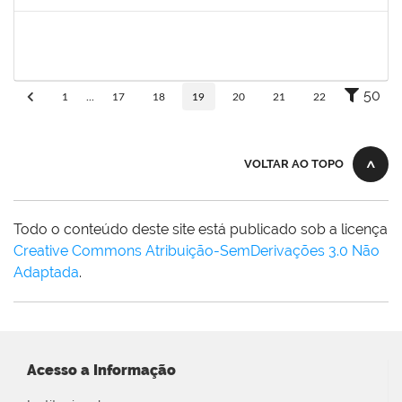
Concluído
1717913
Paloma de Sousa Pinho Freitas
Docente
23007.00009621/2019-70
11/07/2019
08/10/2019
Concluído
50
1
...
17
18
19
20
21
22
VOLTAR AO TOPO
Todo o conteúdo deste site está publicado sob a licença
Creative Commons Atribuição-SemDerivações 3.0 Não
Adaptada
.
Acesso a Informação