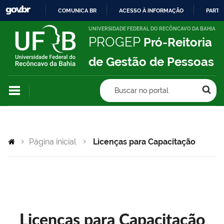
COMUNICA BR
ACESSO À INFORMAÇÃO
PARTI
IR
UNIVERSIDADE FEDERAL DO RECÔNCAVO DA BAHIA
PROGEP
Pró-Reitoria
PARA
O
de Gestão de Pessoas
CONTEÚDO
Buscar no portal
Página inicial
Licenças para Capacitação
Licenças para Capacitação