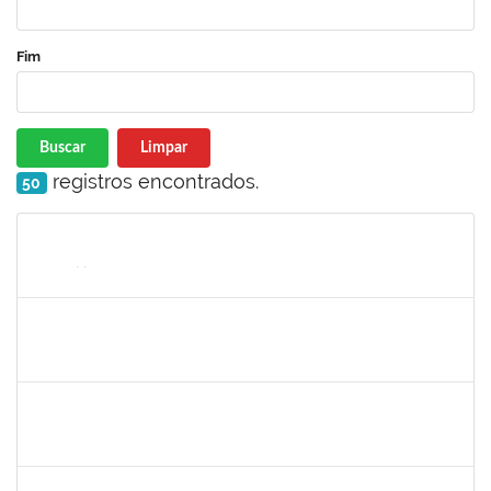
Fim
Buscar
Limpar
registros encontrados.
50
Matrícula
Nome
Cargo
Processo
Início
Fim
Status
288340
Soraya Maria Palma Luz Jaeger
Docente
23007.00018195/2018-17
02/09/2019
01/12/2019
Concluído
2025542
Naiana de Carvalho guimarães
Técnico
23007.0007300/2019-75
02/09/2019
31/10/2019
Concluído