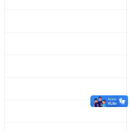
23007.00016262/2019-19
05/08/2019
04/11/2019
Concluído
1730975
Zuleide Silva de Carvalho
Técnico
23007.00013995/2019-21
04/08/2019
02/09/2019
Concluído
1718454
Regina Marques de Souza
Docente
23007.00015809/2019-28
04/08/2019
02/11/2019
Concluído
1839635
Tais Cordeiro Campos
Técnico
23007.00015686/2019-51
02/08/2019
01/11/2019
Concluído
1745521
Jesus Manuel Delgado
Docente
23007.00012419/2019-87
01/08/2019
31/10/2019
Concluído
1754452
Ana Claudia dos Reis Atche
Técnico
23007.00009853/2019-14
01/08/2019
31/10/2019
Concluído
1757910