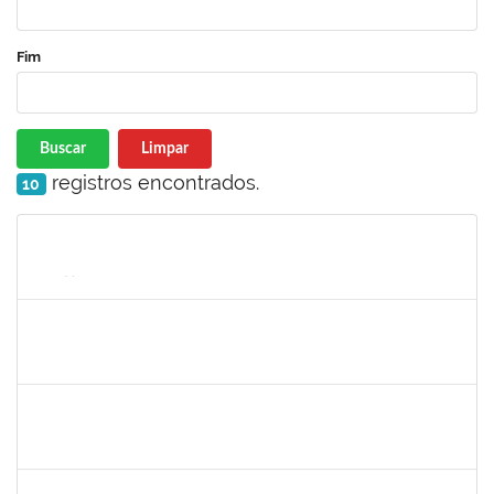
Fim
Buscar
Limpar
registros encontrados.
10
Matrícula
Nome
Cargo
Processo
Início
Fim
Status
1467312
Jacira Teixeira Castro
Docente
23007.00014404/2019-36
19/07/2019
17/08/2019
Concluído
1424176
Andre Mario Mendes da Silva
Docente
23007.00013342/2019-95
26/07/2019
24/08/2019
Concluído