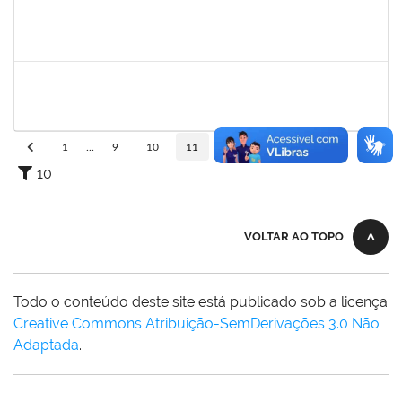
1730975
Zuleide Silva de Carvalho
Técnico
23007.00013995/2019-21
04/08/2019
02/09/2019
Concluído
1717823
Deisy Vital dos Santos
Docente
23007.00009635/2019-80
06/06/2019
02/09/2019
Concluído
1
...
9
10
11
12
13
...
110
10
VOLTAR AO TOPO
Todo o conteúdo deste site está publicado sob a licença
Creative Commons Atribuição-SemDerivações 3.0 Não
Adaptada
.