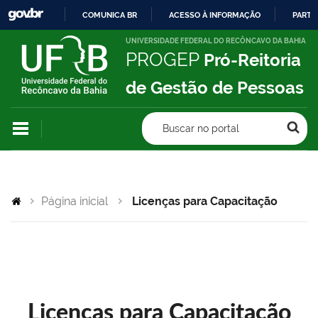
COMUNICA BR
ACESSO À INFORMAÇÃO
PARTI
IR
UNIVERSIDADE FEDERAL DO RECÔNCAVO DA BAHIA
PROGEP
Pró-Reitoria
PARA
O
de Gestão de Pessoas
CONTEÚDO
Buscar no portal
Página inicial
Licenças para Capacitação
Licenças para Capacitação