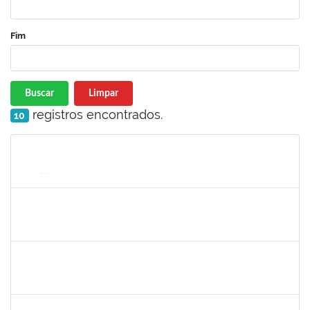
Fim
Buscar
Limpar
registros encontrados.
10
Matrícula
Nome
Cargo
Processo
Início
Fim
Status
1558280
JANETE DOS SANTOS
Técnico
23007.00007111/2026-16
08/06/2026
22/06/2026
Concluído
1567617
DANIELA ABREU MATOS
Docente
23007.00000171/2026-89
01/04/2026
29/06/2026
Concluído