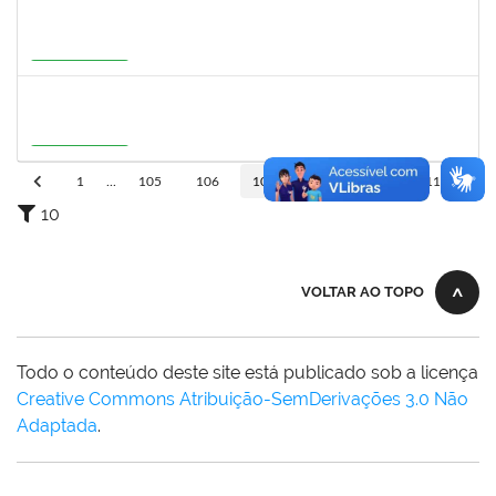
1277032
RENATA PITOMBO CIDREIRA
Docente
23007.00002900/2026-29
01/07/2026
28/09/2026
Em Andamento
3159765
ANA LUISA DE CASTRO COIMBRA
Docente
23007.00007639/2026-19
30/07/2026
27/10/2026
Em Andamento
1
...
105
106
107
108
109
110
10
VOLTAR AO TOPO
Todo o conteúdo deste site está publicado sob a licença
Creative Commons Atribuição-SemDerivações 3.0 Não
Adaptada
.