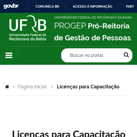
COMUNICA BR
ACESSO À INFORMAÇÃO
PARTI
IR
UNIVERSIDADE FEDERAL DO RECÔNCAVO DA BAHIA
PROGEP
Pró-Reitoria
PARA
O
de Gestão de Pessoas
CONTEÚDO
Buscar no portal
Página inicial
Licenças para Capacitação
Licenças para Capacitação