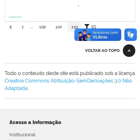
3064953
EVANDRO DE OLIVEIRA MAGALHÃES FILHO
Docente
3007.00000880/2026-55
08/04/2027
06/07/2027
Futuro
10
1
...
108
109
110
VOLTAR AO TOPO
Todo o conteúdo deste site está publicado sob a licença
Creative Commons Atribuição-SemDerivações 3.0 Não
Adaptada
.
Acesso a Informação
Institucional