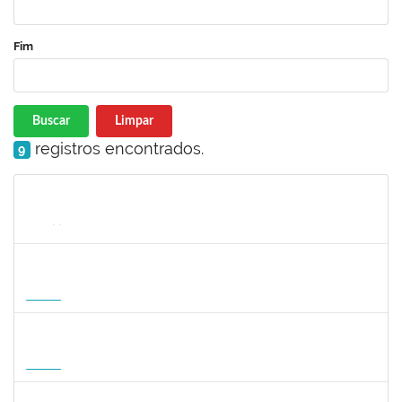
Fim
Buscar
Limpar
registros encontrados.
9
Matrícula
Nome
Cargo
Processo
Início
Fim
Status
1822447
LUCAS AMARAL MARTINS
Técnico
23007.00010952/2026-02
14/09/2026
12/12/2026
Futuro
1822447
LUCAS AMARAL MARTINS
Técnico
23007.00010952/2026-02
14/09/2026
12/12/2026
Futuro