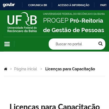
COMUNICA BR
ACESSO À INFORMAÇÃO
PARTI
IR
UNIVERSIDADE FEDERAL DO RECÔNCAVO DA BAHIA
PROGEP
Pró-Reitoria
PARA
O
de Gestão de Pessoas
CONTEÚDO
Buscar no portal
Página inicial
Licenças para Capacitação
Licenças para Capacitação