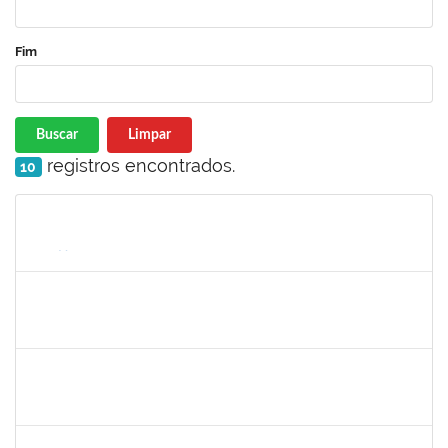
Fim
Buscar
Limpar
registros encontrados.
10
Matrícula
Nome
Cargo
Processo
Início
Fim
Status
1730964
Josemary da Guarda de Souza
Técnico
23007.00011940/2019-22
10/06/2019
09/09/2019
Concluído
279567
Benedita Conceição dos Santos
Técnico
23007.00011321/2019-51
17/06/2019
14/09/2019
Concluído