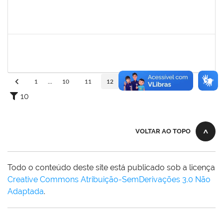
1673939
Diogo Valença de Azevedo Costa
Docente
23007.00011289/2019-42
01/09/2019
30/09/2019
Concluído
1755349
Marylucia de Souza Ribeiro Sampaio
Técnico
23007.00011339/2019-50
03/07/2019
30/09/2019
Concluído
1
...
10
11
12
13
14
...
110
10
VOLTAR AO TOPO
Todo o conteúdo deste site está publicado sob a licença
Creative Commons Atribuição-SemDerivações 3.0 Não
Adaptada
.