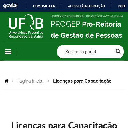
COMUNICA BR
ACESSO À INFORMAÇÃO
PARTI
IR
UNIVERSIDADE FEDERAL DO RECÔNCAVO DA BAHIA
PROGEP
Pró-Reitoria
PARA
O
de Gestão de Pessoas
CONTEÚDO
Buscar no portal
Página inicial
Licenças para Capacitação
Licenças para Capacitação