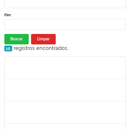
Fim
Buscar
Limpar
registros encontrados.
10
Matrícula
Nome
Cargo
Processo
Início
Fim
Status
lucilene
30/11/-0001
30/11/-0001
Concluído
sabrina
30/11/-0001
30/11/-0001
Concluído