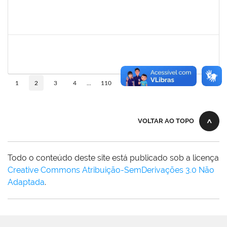
frederico
30/11/-0001
30/11/-0001
Concluído
patrcia
30/11/-0001
30/11/-0001
Concluído
10
1
2
3
4
...
110
VOLTAR AO TOPO
Todo o conteúdo deste site está publicado sob a licença
Creative Commons Atribuição-SemDerivações 3.0 Não
Adaptada
.