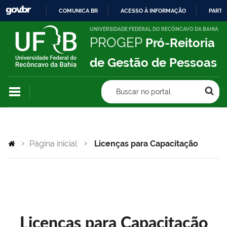
COMUNICA BR
ACESSO À INFORMAÇÃO
PARTI
IR
UNIVERSIDADE FEDERAL DO RECÔNCAVO DA BAHIA
PROGEP
Pró-Reitoria
PARA
O
de Gestão de Pessoas
CONTEÚDO
Buscar no portal
Página inicial
Licenças para Capacitação
Licenças para Capacitação