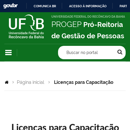
COMUNICA BR
ACESSO À INFORMAÇÃO
PARTI
IR
UNIVERSIDADE FEDERAL DO RECÔNCAVO DA BAHIA
PROGEP
Pró-Reitoria
PARA
O
de Gestão de Pessoas
CONTEÚDO
Buscar no portal
Página inicial
Licenças para Capacitação
Licenças para Capacitação