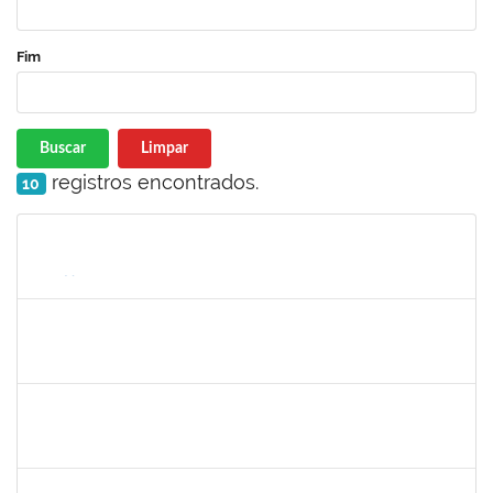
Fim
Buscar
Limpar
registros encontrados.
10
Matrícula
Nome
Cargo
Processo
Início
Fim
Status
1752889
Virgilio Justiniano dos Santos Filho
Técnico
23007.00020149/2019-24
04/11/2019
03/12/2019
Concluído
1717322
Cintia Armond
Docente
23007.00011909/2019-83
03/09/2019
03/12/2019
Concluído