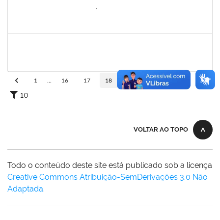
1742199
Heleni Duarte Dantas de Ávila
Docente
23007.00016198/2019-98
16/09/2019
15/12/2019
Concluído
1838442
Vitória Caroline da Silva Porto
Técnico
23007.00012678/2019-78
29/10/2019
17/12/2019
Concluído
1
...
16
17
18
19
20
...
110
10
VOLTAR AO TOPO
Todo o conteúdo deste site está publicado sob a licença
Creative Commons Atribuição-SemDerivações 3.0 Não
Adaptada
.