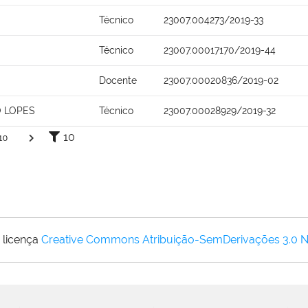
Técnico
23007.004273/2019-33
Técnico
23007.00017170/2019-44
Docente
23007.00020836/2019-02
O LOPES
Técnico
23007.00028929/2019-32
10
10
 licença
Creative Commons Atribuição-SemDerivações 3.0 