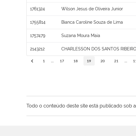
1761324
Wilson Jesus de Oliveira Junior
1755814
Bianca Caroline Souza de Lima
1757479
Suzana Moura Maia
2143212
CHARLESSON DOS SANTOS RIBEIR
1
...
17
18
19
20
21
...
1
Todo o conteúdo deste site está publicado sob a