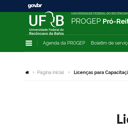
UNIVERSIDADE FEDERAL DO RECÔNCAV
PROGEP
Pró-Rei
Agenda da PROGEP
Boletim de servi
Página inicial
Licenças para Capacitaç
L