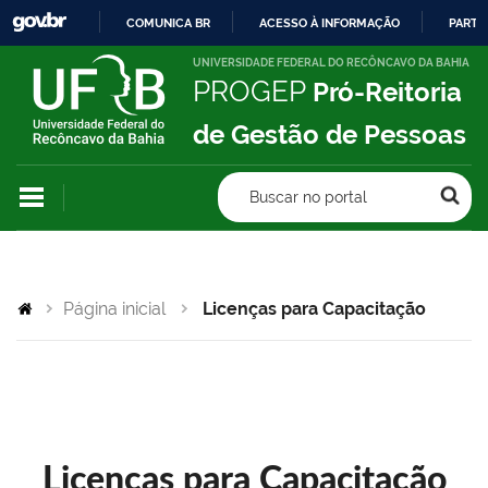
COMUNICA BR
ACESSO À INFORMAÇÃO
PARTI
IR
UNIVERSIDADE FEDERAL DO RECÔNCAVO DA BAHIA
PROGEP
Pró-Reitoria
PARA
O
de Gestão de Pessoas
CONTEÚDO
Buscar no portal
Página inicial
Licenças para Capacitação
Licenças para Capacitação