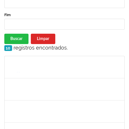
Fim
Buscar
Limpar
registros encontrados.
10
Matrícula
Nome
Cargo
Processo
Início
Fim
Status
1673759
Safira Guimarães Nogueira
Técnico
23007.00022465/2019-57
16/12/2019
04/01/2020
Concluído
1761324
Wilson Jesus de Oliveira Junior
Técnico
23007.004273/2019-33
14/10/2019
12/01/2020
Concluído