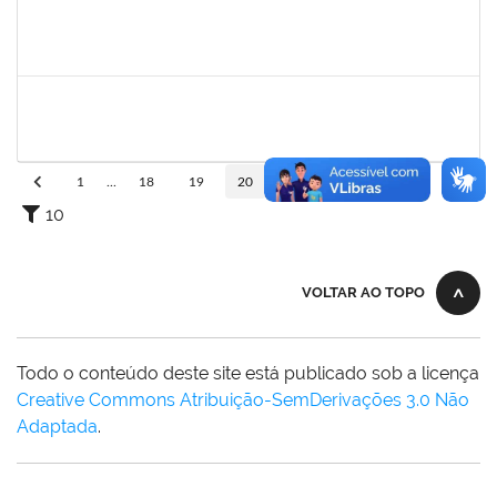
1874527
Roque Antonio Menezes Santos
Técnico
23007.00022415/2019-49
06/01/2020
31/01/2020
Concluído
1878586
Ciro Ribeiro Filadelfo
Técnico
23007.00021795/2019-78
02/01/2020
31/01/2020
Concluído
1
...
18
19
20
21
22
...
110
10
VOLTAR AO TOPO
Todo o conteúdo deste site está publicado sob a licença
Creative Commons Atribuição-SemDerivações 3.0 Não
Adaptada
.