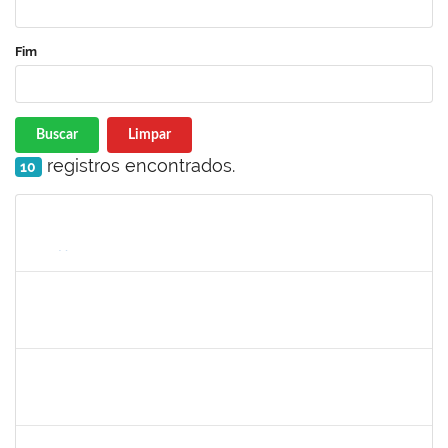
Fim
Buscar
Limpar
registros encontrados.
10
Matrícula
Nome
Cargo
Processo
Início
Fim
Status
silvania
30/11/-0001
30/11/-0001
Concluído
mariana laxcerda
30/11/-0001
30/11/-0001
Concluído