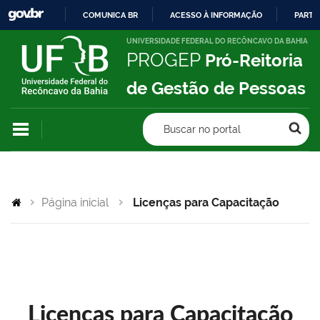
COMUNICA BR
ACESSO À INFORMAÇÃO
PARTI
IR
UNIVERSIDADE FEDERAL DO RECÔNCAVO DA BAHIA
PROGEP
Pró-Reitoria
PARA
O
de Gestão de Pessoas
CONTEÚDO
Buscar no portal
Página inicial
Licenças para Capacitação
Licenças para Capacitação