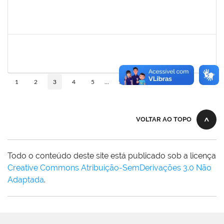
1558340
Priscila Carvalho Lopes
Técnico
23007.032350/2018-12
07/01/2019
06/03/2019
Concluído
2755904
Diego Vasconcelos de Almeida
Técnico
23007.031423/2018-15
28/01/2019
13/03/2019
Concluído
10
1
2
3
4
5
...
110
VOLTAR AO TOPO
Todo o conteúdo deste site está publicado sob a licença
Creative Commons Atribuição-SemDerivações 3.0 Não
Adaptada
.