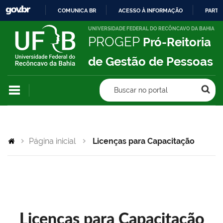
COMUNICA BR
ACESSO À INFORMAÇÃO
PARTI
IR
UNIVERSIDADE FEDERAL DO RECÔNCAVO DA BAHIA
PROGEP
Pró-Reitoria
PARA
O
de Gestão de Pessoas
CONTEÚDO
Buscar no portal
Página inicial
Licenças para Capacitação
Licenças para Capacitação