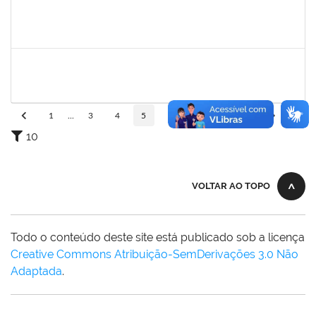
1755638
Lorena Araújo Hirsch
Técnico
23007.0009956/2019-46
02/05/2019
31/05/2019
Concluído
1752810
Shirley Guimarães Araújo
Técnico
23007.0008620/2019-34
15/04/2019
31/05/2019
Concluído
1
...
3
4
5
6
7
...
110
10
VOLTAR AO TOPO
Todo o conteúdo deste site está publicado sob a licença
Creative Commons Atribuição-SemDerivações 3.0 Não
Adaptada
.