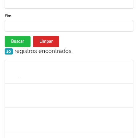
Fim
Buscar
Limpar
registros encontrados.
10
Matrícula
Nome
Cargo
Processo
Início
Fim
Status
1652145
Daiana Conceição Souza
Técnico
23007.002124/2019-50
18/02/2019
19/04/2019
Concluído
1572254
Caroline de Jesus Fonseca da Silva
Técnico
23007.000254/2019-03
04/02/2019
04/05/2019
Concluído