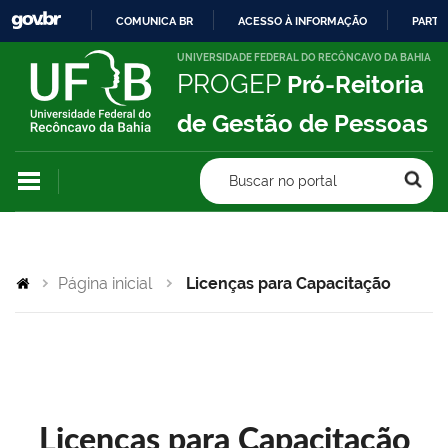
COMUNICA BR
ACESSO À INFORMAÇÃO
PARTI
IR
UNIVERSIDADE FEDERAL DO RECÔNCAVO DA BAHIA
PROGEP
Pró-Reitoria
PARA
O
de Gestão de Pessoas
CONTEÚDO
Buscar no portal
Página inicial
Licenças para Capacitação
Licenças para Capacitação