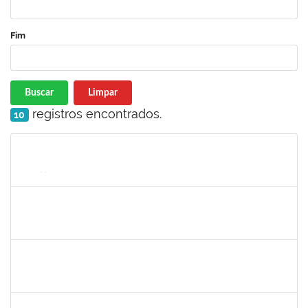
Fim
Buscar
Limpar
registros encontrados.
10
Matrícula
Nome
Cargo
Processo
Início
Fim
Status
1217453
ANDRESSA HOSANA SOUZA DE OLIVEIRA
Técnico
23007.00017067/2023-97
16/10/2023
30/10/2023
Concluído
1872886
JURANDIR DE JESUS ALMEIDA
Técnico
23007.00027745/2022-78
01/10/2023
30/10/2023
Concluído