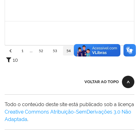
1333748
LEILA MARIA NOGUEIRA DE ALMEIDA KALIL
Docente
23007.00005951/2023-14
11/08/2023
11/11/2023
Concluído
1449978
DJENANE BRASIL DA CONCEICAO
Docente
23007.00019618/2023-90
15/08/2023
12/11/2023
Concluído
1
...
52
53
54
55
56
...
110
10
VOLTAR AO TOPO
Todo o conteúdo deste site está publicado sob a licença
Creative Commons Atribuição-SemDerivações 3.0 Não
Adaptada
.