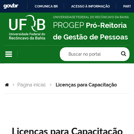
COMUNICA BR
ACESSO À INFORMAÇÃO
PARTI
IR
UNIVERSIDADE FEDERAL DO RECÔNCAVO DA BAHIA
PROGEP
Pró-Reitoria
PARA
O
de Gestão de Pessoas
CONTEÚDO
Buscar no portal
Página inicial
Licenças para Capacitação
Licenças para Capacitação