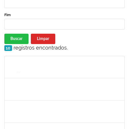
Fim
Buscar
Limpar
registros encontrados.
10
Matrícula
Nome
Cargo
Processo
Início
Fim
Status
1752889
VIRGILIO JUSTINIANO DOS SANTOS FILHO
Técnico
23007.00003499/2024-61
29/04/2024
27/06/2024
Concluído
1742199
HELENI DUARTE DANTAS DE AVILA
Docente
23007.00002724/2024-34
01/04/2024
28/06/2024
Concluído