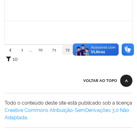
2761255
KAROLINE NUNES DA GAMA SOUZA
Técnico
23007.00026568/2023-38
03/06/2024
02/07/2024
Concluído
2268649
THARISA SOUZA ALMEIDA
Técnico
23007.00030084/2023-69
03/06/2024
02/07/2024
Concluído
1
...
70
71
72
73
74
...
110
10
VOLTAR AO TOPO
Todo o conteúdo deste site está publicado sob a licença
Creative Commons Atribuição-SemDerivações 3.0 Não
Adaptada
.