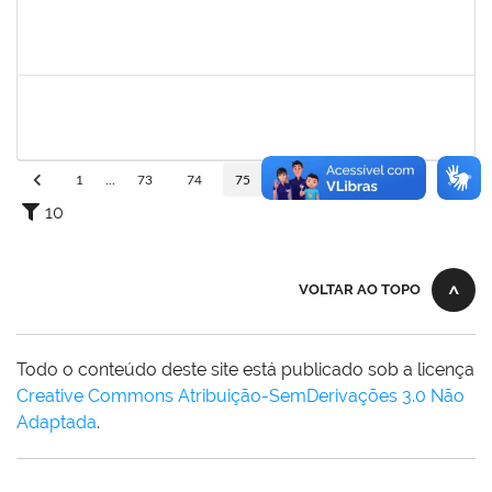
1647276
ONEIDE ANDRADE DA COSTA
Técnico
23007.00011436/2024-35
19/08/2024
23/09/2024
Concluído
1755747
JARBAS QUEIROZ DOS SANTOS
Técnico
23007.00009433/2024-87
26/08/2024
24/09/2024
Concluído
1
...
73
74
75
76
77
...
110
10
VOLTAR AO TOPO
Todo o conteúdo deste site está publicado sob a licença
Creative Commons Atribuição-SemDerivações 3.0 Não
Adaptada
.