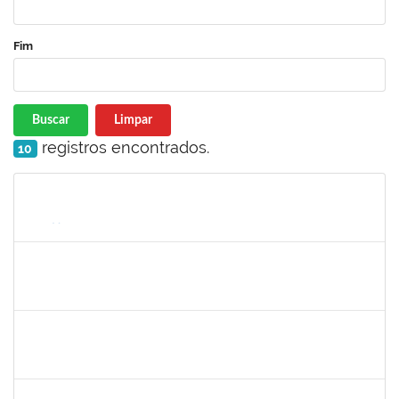
Fim
Buscar
Limpar
registros encontrados.
10
Matrícula
Nome
Cargo
Processo
Início
Fim
Status
1761039
ANDRE LUIZ VALVERDE DE CARVALHO
Técnico
23007.00031667/2023-08
25/06/2024
23/08/2024
Concluído
1760178
ISMAEL JACOB DAL ZOT JUNIOR
Técnico
23007.00006466/2024-74
29/07/2024
28/08/2024
Concluído