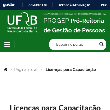
COMUNICA BR
ACESSO À INFORMAÇÃO
PARTI
IR
UNIVERSIDADE FEDERAL DO RECÔNCAVO DA BAHIA
PROGEP
Pró-Reitoria
PARA
O
de Gestão de Pessoas
CONTEÚDO
Buscar no portal
Página inicial
Licenças para Capacitação
Licenças para Capacitação