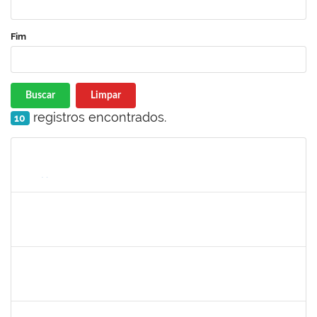
Fim
Buscar
Limpar
registros encontrados.
10
Matrícula
Nome
Cargo
Processo
Início
Fim
Status
2261047
THAIA CONCEICAO PORTO
Técnico
23007.00011942/2024-50
26/08/2024
24/09/2024
Concluído
1157103
JOSEANE DA CONCEICAO PEREIRA COSTA
Técnico
23007.00014851/2024-77
29/08/2024
27/09/2024
Concluído