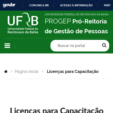
COMUNICA BR
ACESSO À INFORMAÇÃO
PARTI
IR
UNIVERSIDADE FEDERAL DO RECÔNCAVO DA BAHIA
PROGEP
Pró-Reitoria
PARA
O
de Gestão de Pessoas
CONTEÚDO
Buscar no portal
Página inicial
Licenças para Capacitação
Licenças para Capacitação