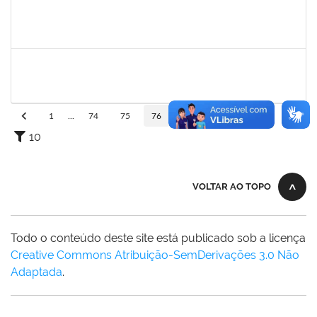
1836241
RODRIGO FERNANDES CUNHA
Técnico
23007.00011620/2024-14
02/09/2024
01/10/2024
Concluído
2761255
KAROLINE NUNES DA GAMA SOUZA
Técnico
23007.00026568/2023-38
02/09/2024
01/10/2024
Concluído
1
...
74
75
76
77
78
...
110
10
VOLTAR AO TOPO
Todo o conteúdo deste site está publicado sob a licença
Creative Commons Atribuição-SemDerivações 3.0 Não
Adaptada
.