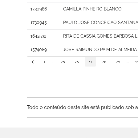
1730986
CAMILLA PINHEIRO BLANCO
1730945
PAULO JOSE CONCEICAO SANTAN
1642532
RITA DE CASSIA GOMES BARBOSA L
1574089
JOSÉ RAIMUNDO PAIM DE ALMEIDA
1
...
75
76
77
78
79
...
1
Todo o conteúdo deste site está publicado sob a