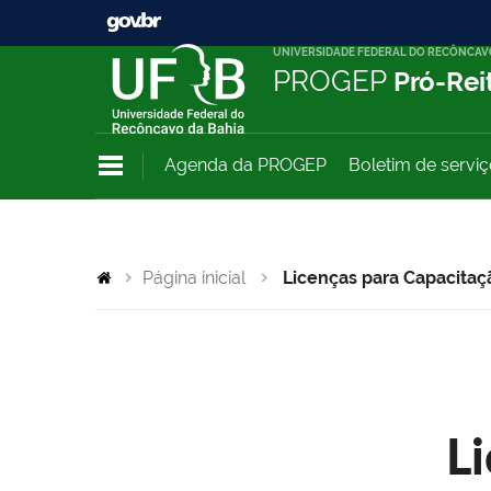
UNIVERSIDADE FEDERAL DO RECÔNCAV
PROGEP
Pró-Rei
Agenda da PROGEP
Boletim de servi
Página inicial
Licenças para Capacitaç
L