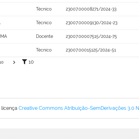
Técnico
23007.00008271/2024-33
A
Técnico
23007.00009130/2024-23
IMA
Docente
23007.00007515/2024-75
Técnico
23007.00015125/2024-51
10
10
 licença
Creative Commons Atribuição-SemDerivações 3.0 