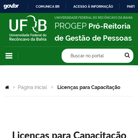
COMUNICA BR
ACESSO À INFORMAÇÃO
PARTI
IR
UNIVERSIDADE FEDERAL DO RECÔNCAVO DA BAHIA
PROGEP
Pró-Reitoria
PARA
O
de Gestão de Pessoas
CONTEÚDO
Buscar no portal
Página inicial
Licenças para Capacitação
Licenças para Capacitação