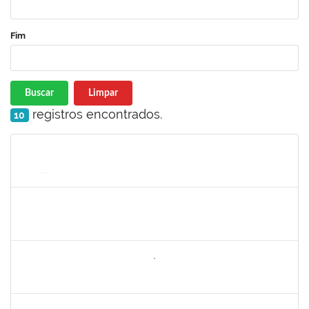
Fim
Buscar
Limpar
registros encontrados.
10
Matrícula
Nome
Cargo
Processo
Início
Fim
Status
1771488
VIRGILIO RODRIGUES DOS SANTOS
Técnico
23007.00024610/2024-36
10/02/2025
10/05/2025
Concluído
2260644
NILO CARLOS BANDEIRA NICÁCIO HONDA
Técnico
23007.00026283/2024-67
10/02/2025
10/05/2025
Concluído