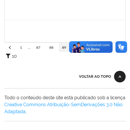
1568443
GEORGE MARIANE SOARES SANTANA
Docente
23007.00025212/2024-78
01/03/2025
29/05/2025
Concluído
2376750
MARIANNE NEVES MANJAVACHI
Docente
23007.00021900/2024-68
01/03/2025
29/05/2025
Concluído
1
...
87
88
89
90
91
...
110
10
VOLTAR AO TOPO
Todo o conteúdo deste site está publicado sob a licença
Creative Commons Atribuição-SemDerivações 3.0 Não
Adaptada
.