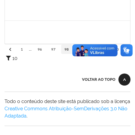
2257476
IDELVANDRO FERRAZ RIBEIRO JUNIOR
Técnico
23007.00018330/2024-40
04/08/2025
03/10/2025
Concluído
2257657
MARIA FABIANA BARRETO NERI
Técnico
23007.00002251/2025-95
07/07/2025
04/10/2025
Concluído
1
...
96
97
98
99
100
...
110
10
VOLTAR AO TOPO
Todo o conteúdo deste site está publicado sob a licença
Creative Commons Atribuição-SemDerivações 3.0 Não
Adaptada
.