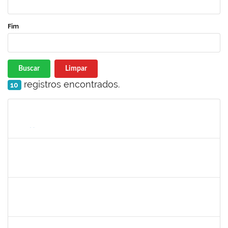
Fim
Buscar
Limpar
registros encontrados.
10
Matrícula
Nome
Cargo
Processo
Início
Fim
Status
287121
AIDA CELESTE SILVEIRA MAIA
Técnico
23007.00016902/2025-84
04/09/2025
19/09/2025
Concluído
HELENILDO SANTANA DOS SANTOS
HELENILDO SANTANA DOS SANTOS
Técnico
23007.00014634/2025-16
25/08/2025
23/09/2025
Concluído