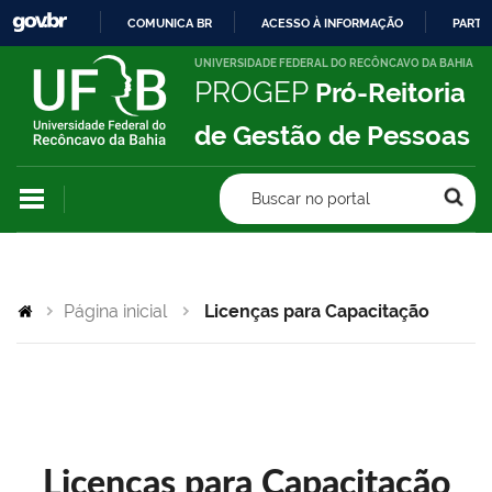
COMUNICA BR
ACESSO À INFORMAÇÃO
PARTI
IR
UNIVERSIDADE FEDERAL DO RECÔNCAVO DA BAHIA
PROGEP
Pró-Reitoria
PARA
O
de Gestão de Pessoas
CONTEÚDO
Buscar no portal
Página inicial
Licenças para Capacitação
Licenças para Capacitação