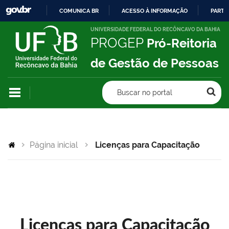
COMUNICA BR
ACESSO À INFORMAÇÃO
PARTI
IR
UNIVERSIDADE FEDERAL DO RECÔNCAVO DA BAHIA
PROGEP
Pró-Reitoria
PARA
O
de Gestão de Pessoas
CONTEÚDO
Buscar no portal
Página inicial
Licenças para Capacitação
Licenças para Capacitação