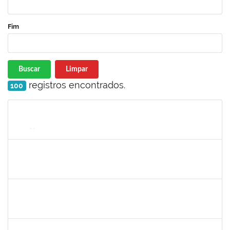
Fim
Buscar
Limpar
registros encontrados.
100
Matrícula
Nome
Cargo
Processo
Início
Fim
Status
1716504
Amaranta Emilia Cesar dos Santos
Docente
23007.00031476/2018-39
01/06/2019
30/11/-0001
Concluído
robson de jes
30/11/-0001
30/11/-0001
Concluído