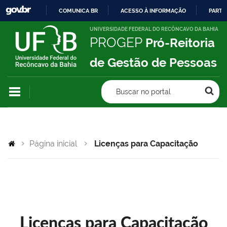
COMUNICA BR
ACESSO À INFORMAÇÃO
PARTI
IR
UNIVERSIDADE FEDERAL DO RECÔNCAVO DA BAHIA
PROGEP
Pró-Reitoria
PARA
O
de Gestão de Pessoas
CONTEÚDO
Buscar no portal
Página inicial
Licenças para Capacitação
Licenças para Capacitação