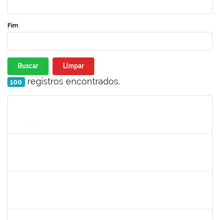
Fim
Buscar
Limpar
registros encontrados.
100
Matrícula
Nome
Cargo
Processo
Início
Fim
Status
aida
30/11/-0001
30/11/-0001
Concluído
marcio siões
30/11/-0001
30/11/-0001
Concluído