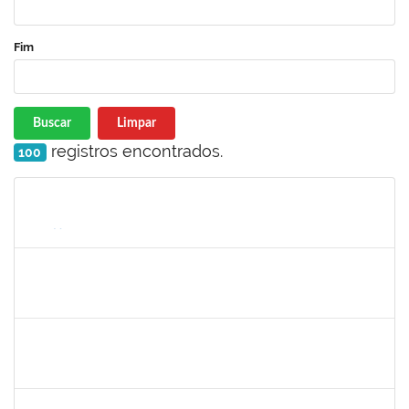
Fim
Buscar
Limpar
registros encontrados.
100
Matrícula
Nome
Cargo
Processo
Início
Fim
Status
1752810
Shirley Guimarães Araújo
Técnico
23007.00023790/2019-75
02/01/2020
31/01/2020
Concluído
1753693
Sabrina Carvalho Machado
Técnico
23007.00025425/2019--25
02/01/2020
31/01/2020
Concluído