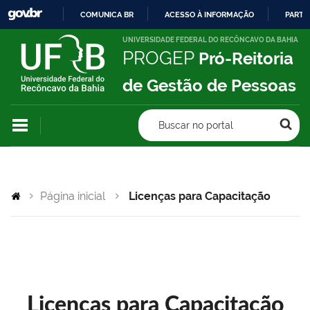
COMUNICA BR
ACESSO À INFORMAÇÃO
PARTI
IR
UNIVERSIDADE FEDERAL DO RECÔNCAVO DA BAHIA
PROGEP
Pró-Reitoria
PARA
O
de Gestão de Pessoas
CONTEÚDO
Buscar no portal
Página inicial
Licenças para Capacitação
Licenças para Capacitação