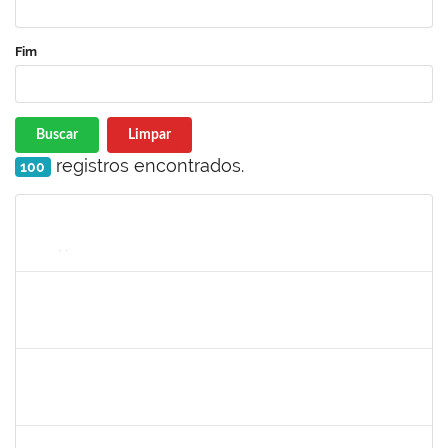
Fim
Buscar
Limpar
registros encontrados.
100
Matrícula
Nome
Cargo
Processo
Início
Fim
Status
1847366
Angela Cristina de Oliveira Lima
Técnico
23007.00021802/2019-13
02/03/2020
01/06/2020
Concluído
1885091
Eliene Rodrigues Silva
Técnico
23007.00022043/2019-05
02/03/2020
01/06/2020
Concluído