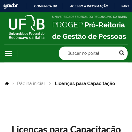
COMUNICA BR
ACESSO À INFORMAÇÃO
PARTI
IR
UNIVERSIDADE FEDERAL DO RECÔNCAVO DA BAHIA
PROGEP
Pró-Reitoria
PARA
O
de Gestão de Pessoas
CONTEÚDO
Buscar no portal
Página inicial
Licenças para Capacitação
Licenças para Capacitação