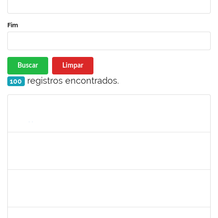
Fim
Buscar
Limpar
registros encontrados.
100
Matrícula
Nome
Cargo
Processo
Início
Fim
Status
1753095
LEONARDO DA SILVA SAMPAIO
Técnico
23007.00015303/2020-10
04/01/2021
03/02/2021
Concluído
1836666
CLAUDIA DE SOUZA SANTOS
Técnico
23007.00018959/2020-44
11/01/2021
09/02/2021
Concluído