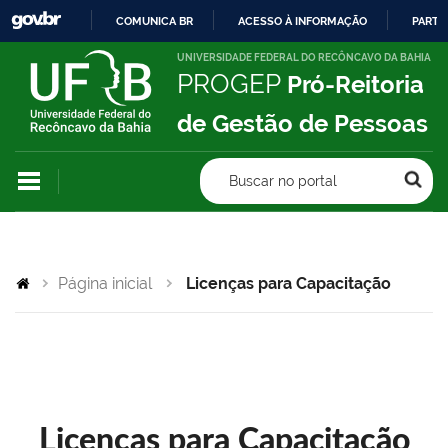
COMUNICA BR
ACESSO À INFORMAÇÃO
PARTI
IR
UNIVERSIDADE FEDERAL DO RECÔNCAVO DA BAHIA
PROGEP
Pró-Reitoria
PARA
O
de Gestão de Pessoas
CONTEÚDO
Buscar no portal
Página inicial
Licenças para Capacitação
Licenças para Capacitação