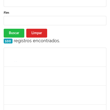
Fim
Buscar
Limpar
registros encontrados.
100
Matrícula
Nome
Cargo
Processo
Início
Fim
Status
1610709
ACMA DE LIMA CUNHA
Técnico
23007.015316/2020-47
05/05/2021
02/08/2021
Concluído
1551189
Fabíola Marinho Costa
Docente
23007.00003279/2021-93
31/05/2021
30/08/2021
Concluído