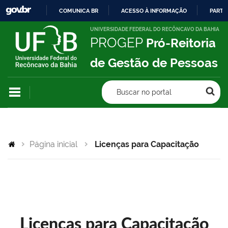
COMUNICA BR
ACESSO À INFORMAÇÃO
PARTI
IR
UNIVERSIDADE FEDERAL DO RECÔNCAVO DA BAHIA
PROGEP
Pró-Reitoria
PARA
O
de Gestão de Pessoas
CONTEÚDO
Buscar no portal
Página inicial
Licenças para Capacitação
Licenças para Capacitação