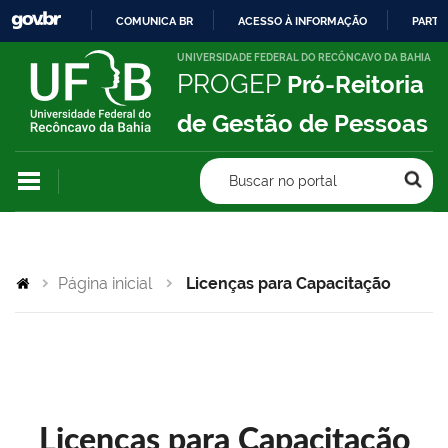
COMUNICA BR
ACESSO À INFORMAÇÃO
PARTI
IR
UNIVERSIDADE FEDERAL DO RECÔNCAVO DA BAHIA
PROGEP
Pró-Reitoria
PARA
O
de Gestão de Pessoas
CONTEÚDO
Buscar no portal
Página inicial
Licenças para Capacitação
Licenças para Capacitação