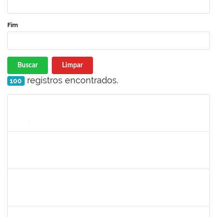
Fim
Buscar
Limpar
registros encontrados.
100
Matrícula
Nome
Cargo
Processo
Início
Fim
Status
1277688
SILAS FERREIRA ALVES
Técnico
23007.00000052/2022-16
28/02/2022
25/03/2022
Concluído
2323935
DELMA FERREIRA DE OLIVEIRA
Técnico
23007.00002329/2022-35
14/03/2022
28/03/2022
Concluído