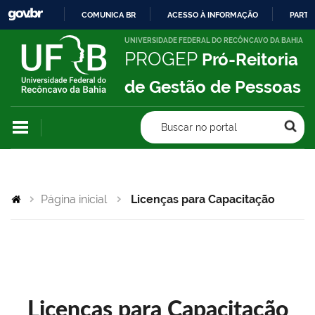
COMUNICA BR
ACESSO À INFORMAÇÃO
PARTI
IR
UNIVERSIDADE FEDERAL DO RECÔNCAVO DA BAHIA
PROGEP
Pró-Reitoria
PARA
O
de Gestão de Pessoas
CONTEÚDO
Buscar no portal
Página inicial
Licenças para Capacitação
Licenças para Capacitação