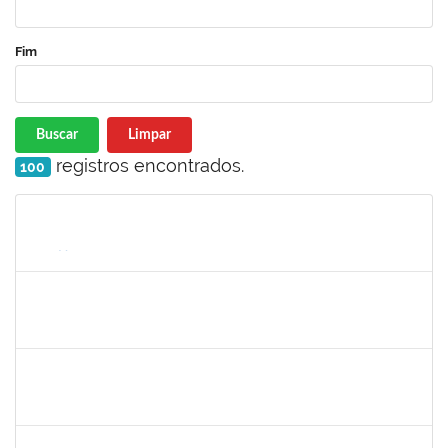
Fim
Buscar
Limpar
registros encontrados.
100
Matrícula
Nome
Cargo
Processo
Início
Fim
Status
1989914
FABIO JESUS DOS SANTOS
Técnico
23007.00000815/2022-76
08/03/2022
05/06/2022
Concluído
2175057
EDVALDO DE SOUZA ANDRADE
Técnico
23007.00007819/2022-21
02/05/2022
10/06/2022
Concluído