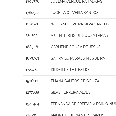
1308736
JOELMA CERQUEIRA FADIGAS
1760922
JUCELIA OLIVEIRA SANTOS
1162621
WILLIAM OLIVEIRA SILVA SANTOS
2265938
VICENTE REIS DE SOUZA FARIAS
1885084
CARLIENE SOUSA DE JESUS
1673759
SAFIRA GUIMARAES NOGUEIRA
1727482
KILDER LEITE RIBEIRO
1526112
ELIANA SANTOS DE SOUZA
1277688
SILAS FERREIRA ALVES
1542424
FERNANDA DE FREITAS VIRGINIO N
2257315
MAURICIO DE NANTES RAMOS