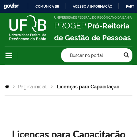
COMUNICA BR
ACESSO À INFORMAÇÃO
PARTI
IR
UNIVERSIDADE FEDERAL DO RECÔNCAVO DA BAHIA
PROGEP
Pró-Reitoria
PARA
O
de Gestão de Pessoas
CONTEÚDO
Buscar no portal
Página inicial
Licenças para Capacitação
Licenças para Capacitação