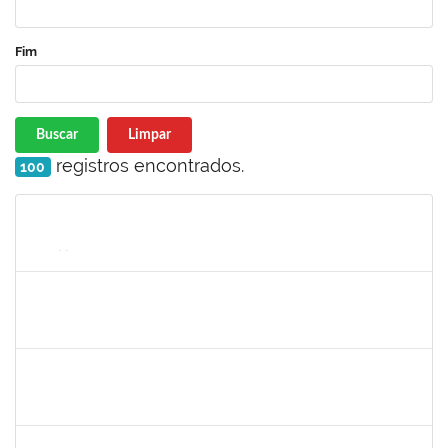
Fim
Buscar
Limpar
registros encontrados.
100
Matrícula
Nome
Cargo
Processo
Início
Fim
Status
1873058
ANTONIO MARCEL NASCIMENTO GRADIN
Técnico
23007.00023205/2022-50
02/01/2023
31/01/2023
Concluído
2311794
RAPHAEL MARINHO SIQUEIRA
Técnico
23007.00024453/2022-13
02/01/2023
01/02/2023
Concluído