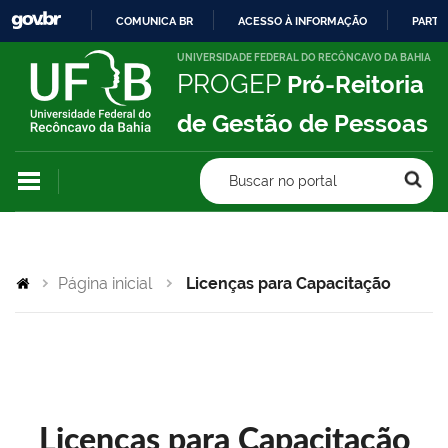
COMUNICA BR
ACESSO À INFORMAÇÃO
PARTI
IR
UNIVERSIDADE FEDERAL DO RECÔNCAVO DA BAHIA
PROGEP
Pró-Reitoria
PARA
O
de Gestão de Pessoas
CONTEÚDO
Buscar no portal
Página inicial
Licenças para Capacitação
Licenças para Capacitação