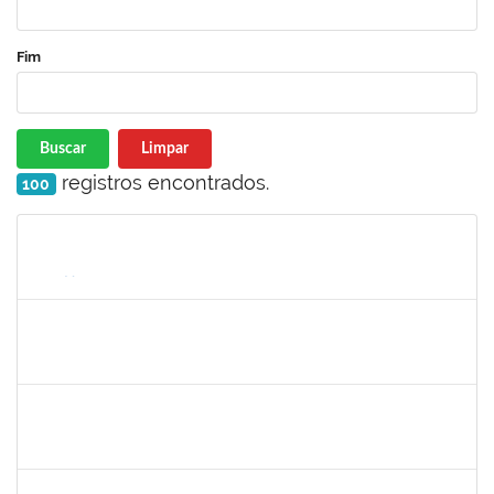
Fim
Buscar
Limpar
registros encontrados.
100
Matrícula
Nome
Cargo
Processo
Início
Fim
Status
1206405
FILIPE PEREIRA PAES
Técnico
23007.00023667/2022-89
02/05/2023
31/05/2023
Concluído
2654423
CRISTIANE SILVA AGUIAR
Docente
23007.00023209/2022-39
02/05/2023
31/05/2023
Concluído