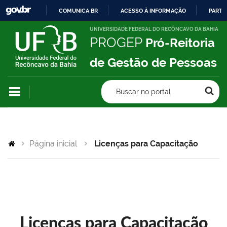
COMUNICA BR
ACESSO À INFORMAÇÃO
PARTI
IR
UNIVERSIDADE FEDERAL DO RECÔNCAVO DA BAHIA
PROGEP
Pró-Reitoria
PARA
O
de Gestão de Pessoas
CONTEÚDO
Buscar no portal
Página inicial
Licenças para Capacitação
Licenças para Capacitação