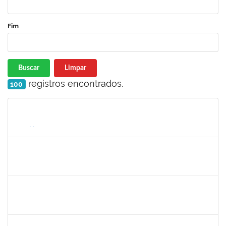
Fim
Buscar
Limpar
registros encontrados.
100
Matrícula
Nome
Cargo
Processo
Início
Fim
Status
2257966
CECILIA NASCIMENTO PIRES
Técnico
23007.00032258/2023-56
01/04/2024
30/04/2024
Concluído
2331851
THIAGO LOURO DE ARAUJO
Técnico
23007.00001301/2024-43
01/04/2024
30/04/2024
Concluído