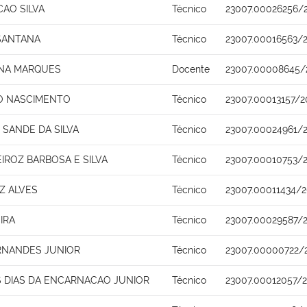
CAO SILVA
Técnico
23007.00026256/
 SANTANA
Técnico
23007.00016563/
ENA MARQUES
Docente
23007.00008645/
O NASCIMENTO
Técnico
23007.00013157/2
 SANDE DA SILVA
Técnico
23007.00024961/
IROZ BARBOSA E SILVA
Técnico
23007.00010753/
Z ALVES
Técnico
23007.00011434/
IRA
Técnico
23007.00029587/
RNANDES JUNIOR
Técnico
23007.00000722/
 DIAS DA ENCARNACAO JUNIOR
Técnico
23007.00012057/