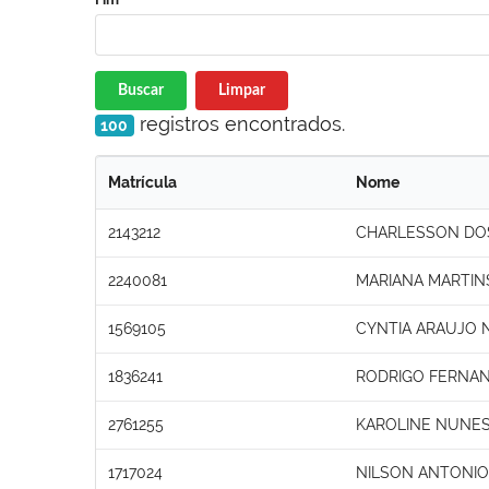
Buscar
Limpar
registros encontrados.
100
Matrícula
Nome
2143212
CHARLESSON DOS
2240081
MARIANA MARTIN
1569105
CYNTIA ARAUJO 
1836241
RODRIGO FERNA
2761255
KAROLINE NUNES
1717024
NILSON ANTONIO