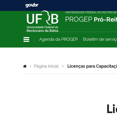
UNIVERSIDADE FEDERAL DO RECÔNCAV
PROGEP
Pró-Rei
Agenda da PROGEP
Boletim de servi
Página inicial
Licenças para Capacitaç
L