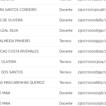
EIRA SANTOS CORDEIRO
Docente
23007.00030048/
S DE OLIVEIRA
Docente
23007.00008261/
LEAL SILVA
Docente
23007.00006390/
ALMEIDA PINHEIRO
Técnico
23007.00029552/2
ICAO COSTA RIVEMALES
Docente
23007.00008374/
 OLIVEIRA
Técnico
23007.00003024/
O DOS SANTOS
Técnico
23007.00016392/
AS MASCARENHAS QUEIROZ
Técnico
23007.00016875/
O MAIA
Docente
23007.00010156/
O MAIA
Docente
23007.00010156/