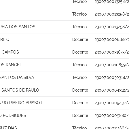
Técnico
23007.00013258/
Técnico
23007.00013258/
REIA DOS SANTOS
Técnico
23007.00013258/
BRITO
Docente
23007.00006188/
S CAMPOS
Docente
23007.00031873/2
OS RANGEL
Técnico
23007.00010859/
SANTOS DA SILVA
Técnico
23007.00030318/
 SANTOS DE PAULO
Docente
23007.00004312/2
UJO RIBEIRO BRISSOT
Docente
23007.00009432/
O RODRIGUES
Docente
23007.00009880/
RUZ DIAS
Técnico
23007.00011166/