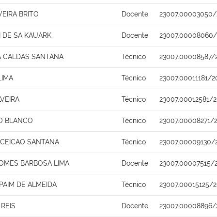
VEIRA BRITO
Docente
23007.00003050/
I DE SA KAUARK
Docente
23007.00008060/
A CALDAS SANTANA
Técnico
23007.00008587/
LIMA
Técnico
23007.00011181/2
VEIRA
Técnico
23007.00012581/2
RO BLANCO
Técnico
23007.00008271/2
CEICAO SANTANA
Técnico
23007.00009130/
GOMES BARBOSA LIMA
Docente
23007.00007515/
PAIM DE ALMEIDA
Técnico
23007.00015125/2
 REIS
Docente
23007.00008896/