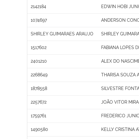
2142184
EDWIN HOBI JUN
1074697
ANDERSON CONC
SHIRLEY GUIMARAES ARAUJO
SHIRLEY GUIMAR
1517602
FABIANA LOPES D
2401210
ALEX DO NASCIM
2268649
THARISA SOUZA 
1878558
SILVESTRE FONT
2257672
JOÃO VITOR MIR
1759761
FREDERICO JUNIO
1490580
KELLY CRISTINA A