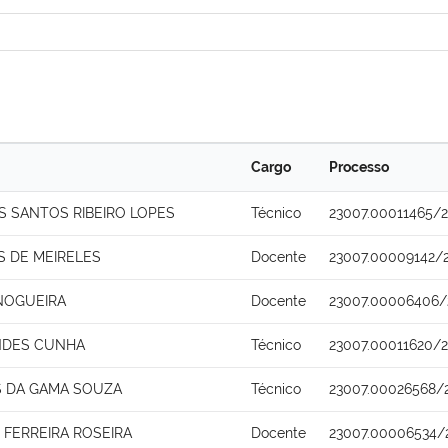
Cargo
Processo
 SANTOS RIBEIRO LOPES
Técnico
23007.00011465/
S DE MEIRELES
Docente
23007.00009142/
NOGUEIRA
Docente
23007.00006406/
NDES CUNHA
Técnico
23007.00011620/2
 DA GAMA SOUZA
Técnico
23007.00026568/
 FERREIRA ROSEIRA
Docente
23007.00006534/