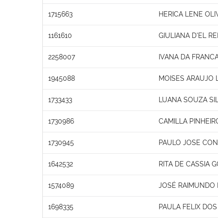
1715663
HERICA LENE OLI
1161610
GIULIANA D'EL RE
2258007
IVANA DA FRANC
1945088
MOISES ARAUJO 
1733433
LUANA SOUZA SIL
1730986
CAMILLA PINHEI
1730945
PAULO JOSE CON
1642532
RITA DE CASSIA 
1574089
JOSÉ RAIMUNDO 
1698335
PAULA FELIX DOS