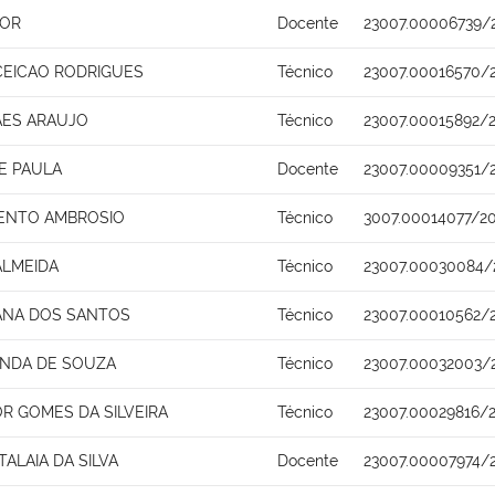
IOR
Docente
23007.00006739/
EICAO RODRIGUES
Técnico
23007.00016570/
AES ARAUJO
Técnico
23007.00015892/
E PAULA
Docente
23007.00009351/
ENTO AMBROSIO
Técnico
3007.00014077/20
ALMEIDA
Técnico
23007.00030084/
ANA DOS SANTOS
Técnico
23007.00010562/
ANDA DE SOUZA
Técnico
23007.00032003/
R GOMES DA SILVEIRA
Técnico
23007.00029816/
TALAIA DA SILVA
Docente
23007.00007974/