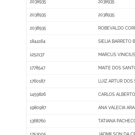
2038935
2038935
2038935
2038935
2038935
ROBEVALDO COR
1844164
SIELIA BARRETO 
1252137
MARCUS VINICIU
1778547
MAITE DOS SANT
1760187
LUIZ ARTUR DOS 
1459826
CARLOS ALBERTO
1980987
ANA VALECIA ARA
1368760
TATIANA PACHEC
1753005
JADMILSON DA C