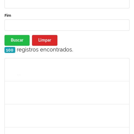
Fim
Buscar
Limpar
registros encontrados.
100
Matrícula
Nome
Cargo
Processo
Início
Fim
Status
1733433
LUANA SOUZA SILVEIRA
Técnico
23007.00012581/2024-63
09/09/2024
08/10/2024
Concluído
1730986
CAMILLA PINHEIRO BLANCO
Técnico
23007.00008271/2024-33
16/09/2024
11/10/2024
Concluído