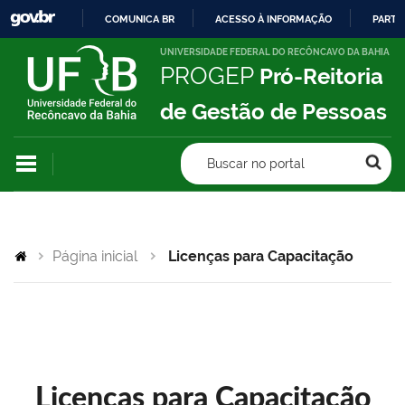
COMUNICA BR
ACESSO À INFORMAÇÃO
PARTI
IR
UNIVERSIDADE FEDERAL DO RECÔNCAVO DA BAHIA
PROGEP
Pró-Reitoria
PARA
O
de Gestão de Pessoas
CONTEÚDO
Buscar no portal
Página inicial
Licenças para Capacitação
Licenças para Capacitação