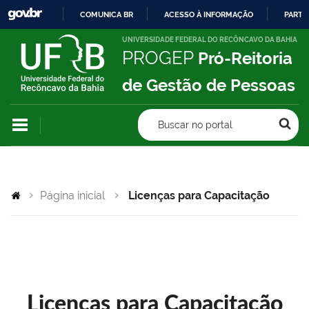
COMUNICA BR
ACESSO À INFORMAÇÃO
PARTI
IR
UNIVERSIDADE FEDERAL DO RECÔNCAVO DA BAHIA
PROGEP
Pró-Reitoria
PARA
O
de Gestão de Pessoas
CONTEÚDO
Buscar no portal
Página inicial
Licenças para Capacitação
Licenças para Capacitação