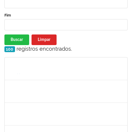
Fim
Buscar
Limpar
registros encontrados.
100
Matrícula
Nome
Cargo
Processo
Início
Fim
Status
1243476
REBECA ARAUJO PASSOS
Docente
23007.00020361/2024-08
06/12/2024
20/12/2024
Concluído
1759761
FREDERICO JUNIOR GOMES DA SILVEIRA
Técnico
23007.00029816/2023-30
06/12/2024
20/12/2024
Concluído