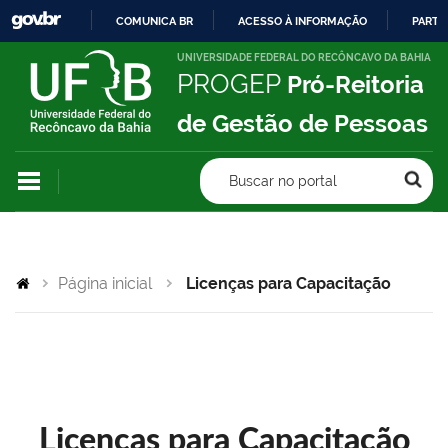
COMUNICA BR
ACESSO À INFORMAÇÃO
PARTI
IR
UNIVERSIDADE FEDERAL DO RECÔNCAVO DA BAHIA
PROGEP
Pró-Reitoria
PARA
O
de Gestão de Pessoas
CONTEÚDO
Buscar no portal
Página inicial
Licenças para Capacitação
Licenças para Capacitação