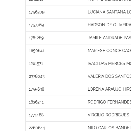
1756209
LUCIANA SANTANA L
1757769
HADSON DE OLIVEIR
1761269
JAMILE ANDRADE PA
1650641
MARIESE CONCEICAO
1261571
IRACI DAS MERCES M
2378043
VALERIA DOS SANT
1755638
LORENA ARAUJO HIR
1836241
RODRIGO FERNANDE
1771488
VIRGILIO RODRIGUES
2260644
NILO CARLOS BANDE