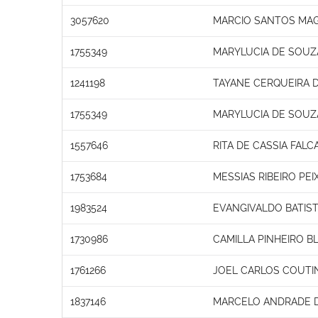
3057620
MARCIO SANTOS MA
1755349
MARYLUCIA DE SOUZA
1241198
TAYANE CERQUEIRA D
1755349
MARYLUCIA DE SOUZA
1557646
RITA DE CASSIA FAL
1753684
MESSIAS RIBEIRO PE
1983524
EVANGIVALDO BATIS
1730986
CAMILLA PINHEIRO 
1761266
JOEL CARLOS COUTIN
1837146
MARCELO ANDRADE 