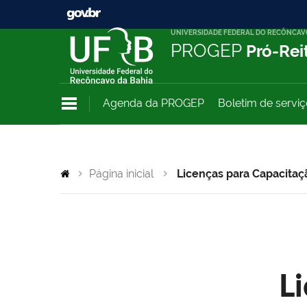
UNIVERSIDADE FEDERAL DO RECÔNCAV
PROGEP
Pró-Rei
Agenda da PROGEP
Boletim de servi
Página inicial
Licenças para Capacitaç
L