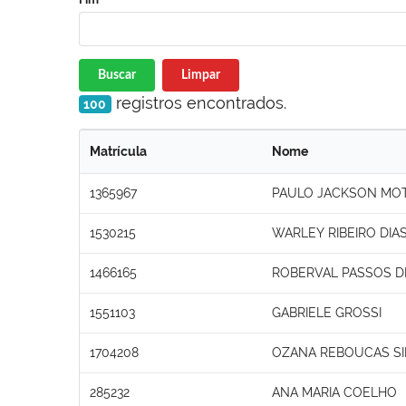
Buscar
Limpar
registros encontrados.
100
Matrícula
Nome
1365967
PAULO JACKSON MOTA
1530215
WARLEY RIBEIRO DIA
1466165
ROBERVAL PASSOS DE
1551103
GABRIELE GROSSI
1704208
OZANA REBOUCAS SI
285232
ANA MARIA COELHO