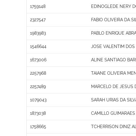
1759148
EDINOGLEDE NERY 
2327547
FABIO OLIVEIRA DA SI
1983983
PABLO ENRIQUE ABR
1546644
JOSE VALENTIM DOS
1673006
ALINE SANTIAGO BA
2257968
TAIANE OLIVEIRA ME
2257489
MARCELO DE JESUS 
1079043
SARAH URIAS DA SIL
1873038
CAMILLO GUIMARAES
1758665
TCHERRISON DINIZ A