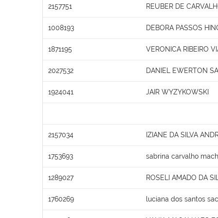
2157751
REUBER DE CARVAL
1008193
DEBORA PASSOS HIN
1871195
VERONICA RIBEIRO V
2027532
DANIEL EWERTON SA
1924041
JAIR WYZYKOWSKI
2157034
IZIANE DA SILVA AND
1753693
sabrina carvalho mac
1289027
ROSELI AMADO DA SI
1760269
luciana dos santos sa