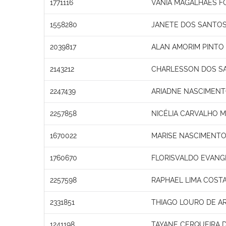
1771116
VANIA MAGALHAES 
1558280
JANETE DOS SANTO
2039817
ALAN AMORIM PINTO
2143212
CHARLESSON DOS SA
2247439
ARIADNE NASCIMEN
2257858
NICÉLIA CARVALHO 
1670022
MARISE NASCIMENTO
1760670
FLORISVALDO EVANGE
2257598
RAPHAEL LIMA COST
2331851
THIAGO LOURO DE A
1241198
TAYANE CERQUEIRA D