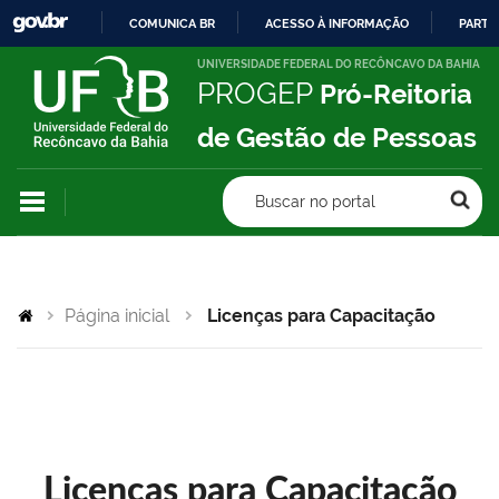
COMUNICA BR
ACESSO À INFORMAÇÃO
PARTI
IR
UNIVERSIDADE FEDERAL DO RECÔNCAVO DA BAHIA
PROGEP
Pró-Reitoria
PARA
O
de Gestão de Pessoas
CONTEÚDO
Buscar no portal
Página inicial
Licenças para Capacitação
Licenças para Capacitação