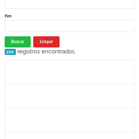
Fim
Buscar
Limpar
registros encontrados.
100
Matrícula
Nome
Cargo
Processo
Início
Fim
Status
1760269
luciana dos santos sacramento
Técnico
23007.00024618/2024-14
09/12/2024
08/03/2025
Concluído
1771116
VANIA MAGALHAES FONSECA DO SACRAMENTO
Técnico
23007.00024473/2024-49
27/01/2025
21/03/2025
Concluído