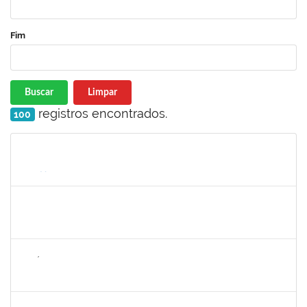
Fim
Buscar
Limpar
registros encontrados.
100
Matrícula
Nome
Cargo
Processo
Início
Fim
Status
2247439
ARIADNE NASCIMENTO DOS SANTOS
Técnico
23007.00030589/2023-14
05/03/2025
05/04/2025
Concluído
2257858
NICÉLIA CARVALHO MIRANDA
Técnico
23007.00024478/2024-11
06/01/2025
05/04/2025
Concluído