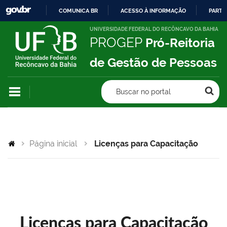
COMUNICA BR
ACESSO À INFORMAÇÃO
PARTI
IR
UNIVERSIDADE FEDERAL DO RECÔNCAVO DA BAHIA
PROGEP
Pró-Reitoria
PARA
O
de Gestão de Pessoas
CONTEÚDO
Buscar no portal
Página inicial
Licenças para Capacitação
Licenças para Capacitação