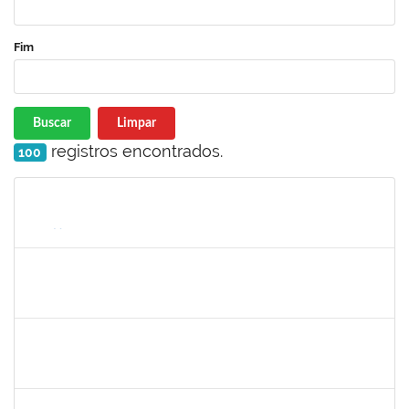
Fim
Buscar
Limpar
registros encontrados.
100
Matrícula
Nome
Cargo
Processo
Início
Fim
Status
2889129
JOSE PEREIRA MASCARENHAS BISNETO
Docente
23007.00024982/2024-80
02/03/2025
30/05/2025
Concluído
1552819,
ANDRE LUIS MOTA ITAPARICA
Docente
23007.00023631/2024-85
01/03/2025
31/05/2025
Concluído