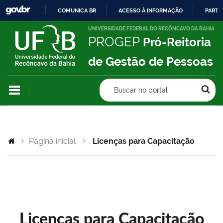
COMUNICA BR
ACESSO À INFORMAÇÃO
PARTI
IR
UNIVERSIDADE FEDERAL DO RECÔNCAVO DA BAHIA
PROGEP
Pró-Reitoria
PARA
O
de Gestão de Pessoas
CONTEÚDO
Buscar no portal
Página inicial
Licenças para Capacitação
Licenças para Capacitação