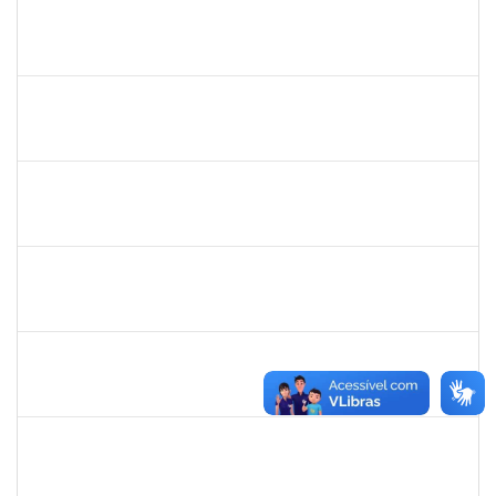
2314787
JULIANA NEVES BARROS
23007.00016230/2025-89
22/09/2025
20/12/2025
Concluído
2257315
MAURICIO DE NANTES RAMOS
Técnico
23007.00024384/2025-24
24/11/2025
21/12/2025
Concluído
2376770
GUSTAVO MODESTO DE AMORIM
Docente
23007.00015507/2025-16
24/09/2025
22/12/2025
Concluído
HELENILDO SANTANA DOS SANTOS
HELENILDO SANTANA DOS SANTOS
Técnico
23007.00014634/2025-16
24/11/2025
23/12/2025
Concluído
2374175
SUZANE ATAIDE DOS ANJOS
Técnico
23007.00021338/2024-13
24/11/2025
23/12/2025
Concluído
1919544
MARIA DAS GRAÇAS MASCARENHAS QUEIROZ
Técnico
23007.00000308/2025-79
10/11/2025
24/12/2025
Concluído