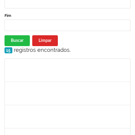
Fim
Buscar
Limpar
registros encontrados.
15
Matrícula
Nome
Cargo
Processo
Início
Fim
Status
1931551
ISIS JULIANA FIGUEIREDO DE BARROS
Docente
23007.00012270/2025-18
15/09/2025
13/12/2025
Concluído
2316717
LUIS HENRIQUE BARBOSA LEAL MARANHAO
Docente
23007.00010970/2025-04
15/09/2025
13/12/2025
Concluído