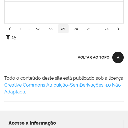
2076593
THAINE SOUZA SANTANA
Docente
23007.00019428/2025-73
30/09/2025
28/12/2025
Concluído
1
...
67
68
69
70
71
...
74
15
VOLTAR AO TOPO
Todo o conteúdo deste site está publicado sob a licença
Creative Commons Atribuição-SemDerivações 3.0 Não
Adaptada
.
Acesso a Informação