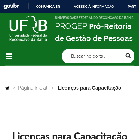
COMUNICA BR
ACESSO À INFORMAÇÃO
PARTI
IR
UNIVERSIDADE FEDERAL DO RECÔNCAVO DA BAHIA
PROGEP
Pró-Reitoria
PARA
O
de Gestão de Pessoas
CONTEÚDO
Buscar no portal
Página inicial
Licenças para Capacitação
Licenças para Capacitação