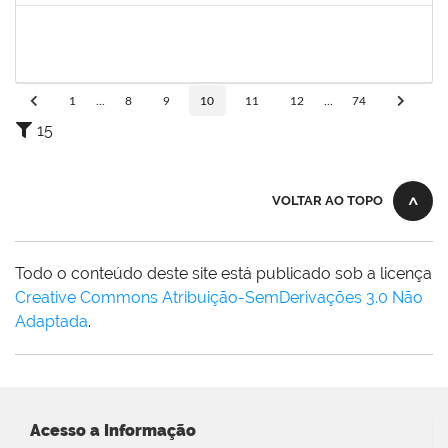
1567525
Neilton da Silva
Docente
23007.00017511/2019-52
19/08/2019
18/11/2019
Concluído
1
...
8
9
10
11
12
...
74
15
VOLTAR AO TOPO
Todo o conteúdo deste site está publicado sob a licença
Creative Commons Atribuição-SemDerivações 3.0 Não
Adaptada
.
Acesso a Informação