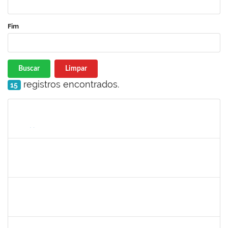
Fim
Buscar
Limpar
registros encontrados.
15
Matrícula
Nome
Cargo
Processo
Início
Fim
Status
1745521
Jesus Manuel Delgado
Docente
23007.00012419/2019-87
01/08/2019
31/10/2019
Concluído
1754452
Ana Claudia dos Reis Atche
Técnico
23007.00009853/2019-14
01/08/2019
31/10/2019
Concluído