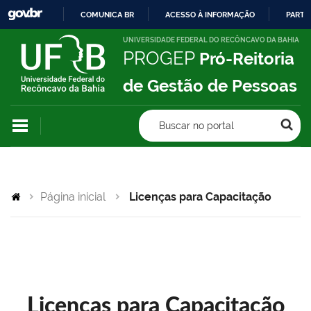
COMUNICA BR
ACESSO À INFORMAÇÃO
PARTI
IR
UNIVERSIDADE FEDERAL DO RECÔNCAVO DA BAHIA
PROGEP
Pró-Reitoria
PARA
O
de Gestão de Pessoas
CONTEÚDO
Buscar no portal
Página inicial
Licenças para Capacitação
Licenças para Capacitação