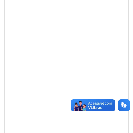
287016
Rildo José Santos Conceição
Técnico
23007.00018905/2019-50
05/09/2019
04/11/2019
Concluído
1557623
Valdemir Santana da Paz
Técnico
23007.00004443/2019-02
05/08/2019
04/11/2019
Concluído
1864324
Juliana alves Braga
Técnico
23007.00016262/2019-19
05/08/2019
04/11/2019
Concluído
1647923
José Sérgio Santos da Silva
Técnico
23007.00009373/2019-73
13/08/2019
12/11/2019
Concluído
1753026
Osman de Souza Lemos
Técnico
23007.00019048/2019-69
16/08/2019
15/11/2019
Concluído
287123
Pedro dos Santos Nascimento
Técnico
23007.00016663/2019-56
19/08/2019
18/11/2019
Concluído