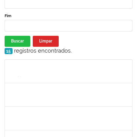
Fim
Buscar
Limpar
registros encontrados.
15
Matrícula
Nome
Cargo
Processo
Início
Fim
Status
1755265
Karina de Sousa Silva
Técnico
23007.00010003/2019-38
04/11/2019
18/12/2019
Concluído
2072268
Jânia Betânia alves da Silva
Docente
23007.00013023/2019-75
20/09/2019
19/12/2019
Concluído