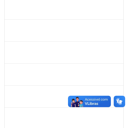
1573165
Rosenir Silva dos Santos
Técnico
23007.00022005/2019-61
11/11/2019
01/01/2020
Concluído
1771116
Vânia Magalhães Fonseca
Técnico
23007.00021390/2019-79
05/12/2019
03/01/2020
Concluído
1673759
Safira Guimarães Nogueira
Técnico
23007.00022465/2019-57
16/12/2019
04/01/2020
Concluído
1761324
Wilson Jesus de Oliveira Junior
Técnico
23007.004273/2019-33
14/10/2019
12/01/2020
Concluído
1755814
Bianca Caroline Souza de Lima
Técnico
23007.00017170/2019-44
15/10/2019
14/01/2020
Concluído
1757479
Suzana Moura Maia
Docente
23007.00020836/2019-02
15/10/2019
14/01/2020
Concluído