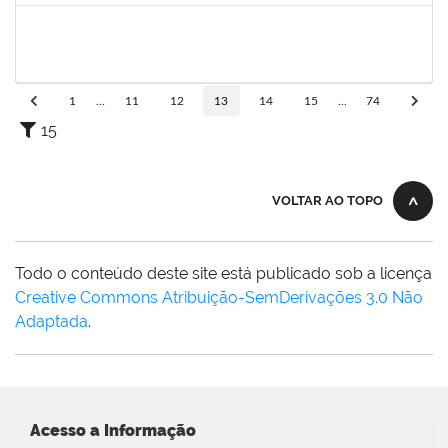
2143212
CHARLESSON DOS SANTOS RIBEIRO LOPES
Técnico
23007.00028929/2019-32
26/12/2019
23/01/2020
Concluído
1
...
11
12
13
14
15
...
74
15
VOLTAR AO TOPO
Todo o conteúdo deste site está publicado sob a licença
Creative Commons Atribuição-SemDerivações 3.0 Não
Adaptada
.
Acesso a Informação