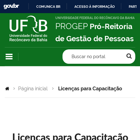
COMUNICA BR
ACESSO À INFORMAÇÃO
PARTI
IR
UNIVERSIDADE FEDERAL DO RECÔNCAVO DA BAHIA
PROGEP
Pró-Reitoria
PARA
O
de Gestão de Pessoas
CONTEÚDO
Buscar no portal
Página inicial
Licenças para Capacitação
Licenças para Capacitação