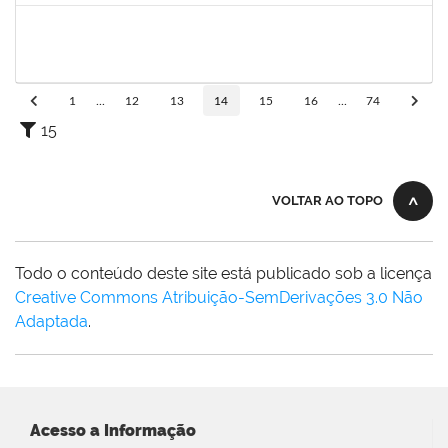
1557646
Rita de Cassia Falcao Borja Correia
Técnico
23007.00027589/2019-31
17/02/2020
02/03/2020
Concluído
1
...
12
13
14
15
16
...
74
15
VOLTAR AO TOPO
Todo o conteúdo deste site está publicado sob a licença
Creative Commons Atribuição-SemDerivações 3.0 Não
Adaptada
.
Acesso a Informação