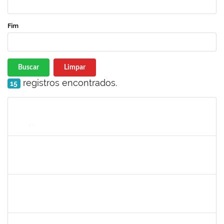
Fim
Buscar
Limpar
registros encontrados.
15
Matrícula
Nome
Cargo
Processo
Início
Fim
Status
1755063
Juliana das Neves Santos
Técnico
23007.00023896/2019-26
03/12/2019
02/02/2020
Concluído
1984868
Edson Conceição Silva
Técnico
23007.00024122/2019-35
06/01/2020
04/02/2020
Concluído