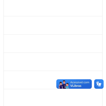
1996431
Rosângela Santos Lima
Técnico
23007.00023830/2019-62
23/01/2020
21/02/2020
Concluído
1874527
Roque Antonio Menezes Santos
Técnico
23007.00022415/2019-49
02/01/2020
29/02/2020
Concluído
1753684
Messias Ribeiro Peixoto
Técnico
23007.0005670/2019-47
02/12/2019
29/02/2020
Concluído
1343648
Patricia Figueiredo Marques
Docente
23007.00015584/2019-89
30/11/2019
29/02/2020
Concluído
2157034
Iziane da Silva Andrade
Técnico
23007.00023055/2019-35
02/01/2020
01/03/2020
Concluído
1735813
Marcel Teles de Oliveira Pedreira
Técnico
23007.00015326/2019-71
02/12/2019
01/03/2020
Concluído