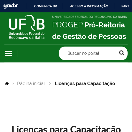
COMUNICA BR
ACESSO À INFORMAÇÃO
PARTI
IR
UNIVERSIDADE FEDERAL DO RECÔNCAVO DA BAHIA
PROGEP
Pró-Reitoria
PARA
O
de Gestão de Pessoas
CONTEÚDO
Buscar no portal
Página inicial
Licenças para Capacitação
Licenças para Capacitação