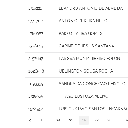
1716221
LEANDRO ANTONIO DE ALMEIDA
1774702
ANTONIO PEREIRA NETO
1786957
KAIO OLIVEIRA GOMES
2328145
CARINE DE JESUS SANTANA
2157667
LARISSA MUNIZ RIBEIRO FOLONI
2026548
UELINGTON SOUSA ROCHA
1093359
SANDRA DA CONCEICAO PEIXOTO
1728965
THIAGO LUSTOZA ALEIXO
1564954
LUIS GUSTAVO SANTOS ENCARNA
1
...
24
25
26
27
28
...
7