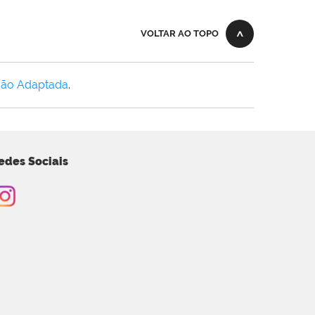
VOLTAR AO TOPO
Não Adaptada
.
edes Sociais