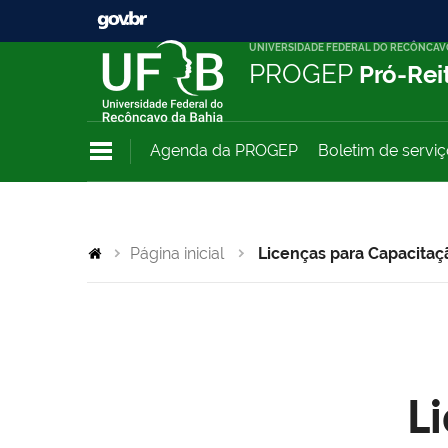
UNIVERSIDADE FEDERAL DO RECÔNCAV
PROGEP
Pró-Rei
Agenda da PROGEP
Boletim de servi
Página inicial
Licenças para Capacitaç
L