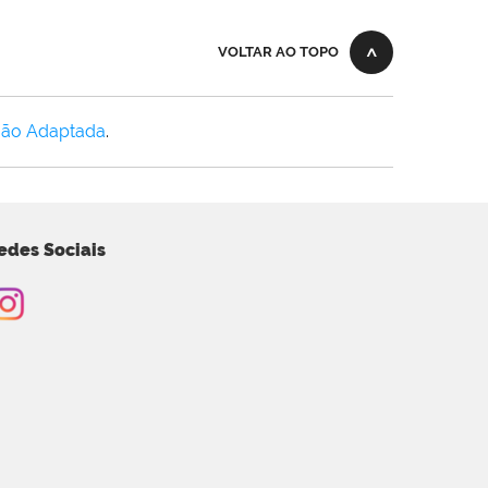
VOLTAR AO TOPO
Não Adaptada
.
edes Sociais